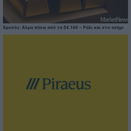
Χρυσός: Άλμα πάνω από τα $4.160 – Ράλι και στο ασήμι