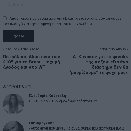
Αποθήκευσε το όνομά μου, email, και τον ιστότοπο μου σε αυτόν
τον πλοηγό για την επόμενη φορά που θα σχολιάσω.
Πλοήγηση
ΠΡΟΗΓΟΥΜΕΝΟ ΑΡΘΡΟ
ΕΠΟΜΕΝΟ ΑΡΘΡΟ
Previous
Πετρέλαιο: Άλμα άνω των
Α. Κανάκης για το φινάλε
N
άρθρων
$105 για το Brent – Ισχυρή
της σεζόν: «Για ένα
post:
p
άνοδος και στο WTI
διάστημα δεν θα
“μαυρίζουμε” τη ψυχή μας»
ΑΡΘΡΟΓΡΑΦΟΙ
Ελευθερία Κούρταλη
Οι «τιμωροί» των ομολόγων επέστρεψαν
Εύη Φραγκάκη
«Αυτό είναι που μένει. Το συναίσθημα που αφήνουμε πίσω