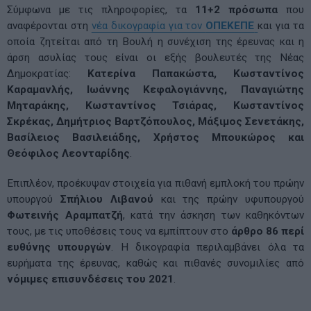
Σύμφωνα με τις πληροφορίες, τα
11+2 πρόσωπα
που
αναφέρονται στη
νέα δικογραφία για τον
ΟΠΕΚΕΠΕ
και για τα
οποία ζητείται από τη Βουλή η συνέχιση της έρευνας και η
άρση ασυλίας τους είναι οι εξής βουλευτές της Νέας
Δημοκρατίας:
Κατερίνα Παπακώστα, Κωσταντίνος
Καραμανλής, Ιωάννης Κεφαλογιάννης, Παναγιώτης
Μηταράκης, Κωσταντίνος Τσιάρας, Κωσταντίνος
Σκρέκας, Δημήτριος Βαρτζόπουλος, Μάξιμος Σενετάκης,
Βασίλειος Βασιλειάδης, Χρήστος Μπουκώρος και
Θεόφιλος Λεονταρίδης
.
Επιπλέον, προέκυψαν στοιχεία για πιθανή εμπλοκή του πρώην
υπουργού
Σπήλιου Λιβανού
και της πρώην υφυπουργού
Φωτεινής Αραμπατζή
, κατά την άσκηση των καθηκόντων
τους, με τις υποθέσεις τους να εμπίπτουν στο
άρθρο 86 περί
ευθύνης υπουργών
. Η δικογραφία περιλαμβάνει όλα τα
ευρήματα της έρευνας, καθώς και πιθανές συνομιλίες από
νόμιμες επισυνδέσεις του 2021
.