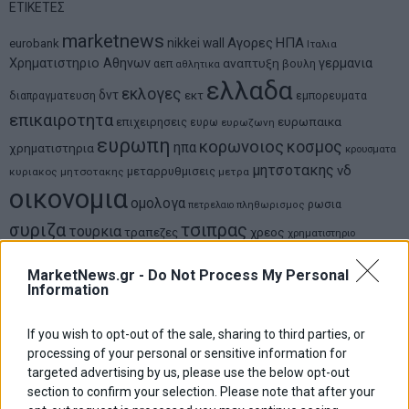
ΕΤΙΚΕΤΕΣ
marketnews
Αγορες
ΗΠΑ
nikkei
wall
eurobank
Ιταλια
Χρηματιστηριο Αθηνων
αναπτυξη
γερμανια
αεπ
βουλη
αθλητικα
ελλαδα
εκλογες
δντ
εκτ
διαπραγματευση
εμπορευματα
επικαιροτητα
ευρωπαικα
επιχειρησεις
ευρω
ευρωζωνη
ευρωπη
κορωνοιος
κοσμος
ηπα
χρηματιστηρια
κρουσματα
μητσοτακης
νδ
μεταρρυθμισεις
κυριακος μητσοτακης
μετρα
οικονομια
ομολογα
ρωσια
πετρελαιο
πληθωρισμος
συριζα
τσιπρας
τουρκια
τραπεζες
χρεος
χρηματιστηριο
MarketNews.gr -
Do Not Process My Personal
LATEST FROM BLOG
Information
If you wish to opt-out of the sale, sharing to third parties, or
processing of your personal or sensitive information for
targeted advertising by us, please use the below opt-out
section to confirm your selection. Please note that after your