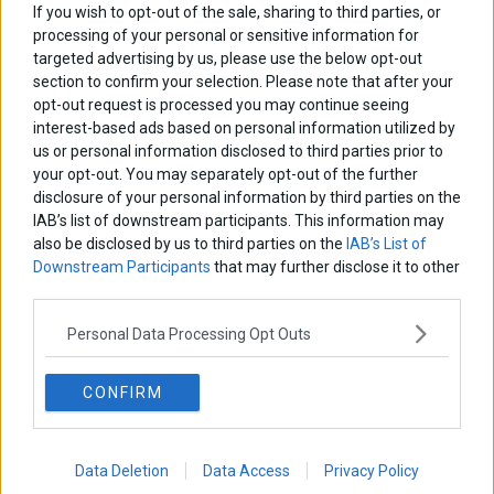
If you wish to opt-out of the sale, sharing to third parties, or
Η αληθινή παιδεία ξεκινά από την ψυχή…
processing of your personal or sensitive information for
targeted advertising by us, please use the below opt-out
section to confirm your selection. Please note that after your
Σταματίνα Σταματάκου
opt-out request is processed you may continue seeing
Η βία κατά των ζώων δεν αντέχει βολικές ερμηνείες
interest-based ads based on personal information utilized by
us or personal information disclosed to third parties prior to
your opt-out. You may separately opt-out of the further
disclosure of your personal information by third parties on the
Δημήτρης Καμπουράκης
Από την αποθέωση στην καταγγελία: Η Ελλάδα πάντα
IAB’s list of downstream participants. This information may
ψάχνει τον επόμενο Μεσσία
also be disclosed by us to third parties on the
IAB’s List of
Downstream Participants
that may further disclose it to other
third parties.
Νικόλαος Φουρτζής
MIT Sloan: Οι AI-driven επιχειρήσεις διαμορφώνουν το νέο
Personal Data Processing Opt Outs
μοντέλο επιχειρηματικότητας
CONFIRM
Θανάσης Κρητικός
Στις 11/12 το πρώτο ευρωπαϊκό ντέρμπι «αιωνίων»
Data Deletion
Data Access
Privacy Policy