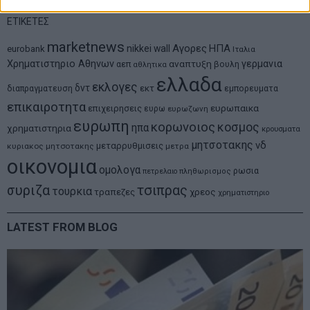
ΕΤΙΚΕΤΕΣ
marketnews
Αγορες
ΗΠΑ
nikkei
wall
eurobank
Ιταλια
Χρηματιστηριο Αθηνων
αναπτυξη
γερμανια
αεπ
βουλη
αθλητικα
ελλαδα
εκλογες
δντ
εκτ
διαπραγματευση
εμπορευματα
επικαιροτητα
ευρωπαικα
επιχειρησεις
ευρω
ευρωζωνη
ευρωπη
κορωνοιος
κοσμος
ηπα
χρηματιστηρια
κρουσματα
μητσοτακης
νδ
μεταρρυθμισεις
κυριακος μητσοτακης
μετρα
οικονομια
ομολογα
ρωσια
πετρελαιο
πληθωρισμος
συριζα
τσιπρας
τουρκια
τραπεζες
χρεος
χρηματιστηριο
LATEST FROM BLOG