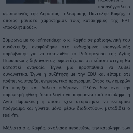
Παρασκευής
προανήγγειλε ο
υφυπουργός της Δημόσιας Τηλεόρασης Παντελής Καψής, ο
οποίος μάλιστα χαρακτήρισε τους καταληψίες της ΕΡΤ
«προκλητικούς».
Σύμφωνα με το iefimerida.gr, ο κ. Καψής σε ραδιοφωνική του
συνέντευξη, αναφέρθηκε στο ενδεχόμενο εισαγγελικής
παρέμβασης για να εκκενωθεί το Ραδιομέγαρο της Αγίας
Παρασκευής δηλώνοντας: «φαντάζομαι ότι κάποια στιγμή θα
καταστεί αναγκαία. Έγινε μια προσπάθεια να λυθεί
συναινετικά. Έγινε η συζήτηση με την EBU και είπαμε ότι
πρέπει να υπάρξει ενημερωτικό πρόγραμμα. Εντός των ημερών
θα υπάρξει και δελτίο ειδήσεων. Πλέον δεν έχει την
παραμικρή ηθική δικαιολογία να παραμένει υπό κατάληψη η
Αγία Παρασκευή η οποία έχει σταματήσει να εκπέμπει
πρόγραμμα και γίνεται μόνο μέσω διαδικτύου», μεταδίδει ο
real-fm.
Μάλιστα ο κ. Καψής, σχολίασε περαιτέρω την κατάληψη των