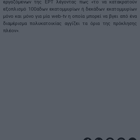
εργαζόμενων της ΕΡΤ λέγοντας πως «το να κατακρατούν
εξοπλισμό 100άδων εκατομμυρίων ή δεκάδων εκατομμυρίων
μόνο και μόνο για μία web-tv η οποία μπορεί να βγει από ένα
διαμέρισμα πολυκατοικίας αγγίζει τα όρια της πρόκλησης
πλέον».