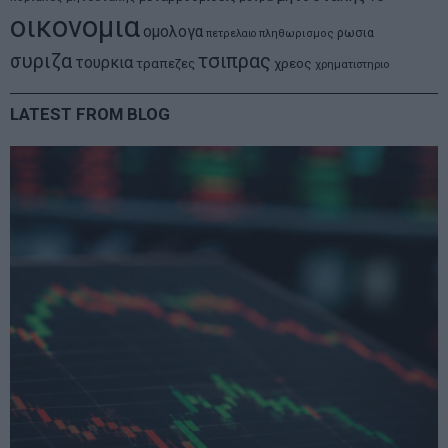
οικονομια
ομολογα
ρωσια
πετρελαιο
πληθωρισμος
συριζα
τσιπρας
τουρκια
τραπεζες
χρεος
χρηματιστηριο
LATEST FROM BLOG