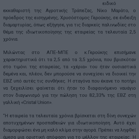
ειδικό
εκκαθαριστή της Αγροτικής Τράπεζας, Νίκο Μαράτο, ο
πρόεδρος της εισηγμένης, Χρυσόστομος Γερούκης, σε ένδειξη
διαμαρτυρίας, όπως εξήγησε, για τις διαρκείς παλινωδίες στο
θέμα της ιδιωτικοποίησης της εταιρείας τα τελευταία 2,5
χρόνια.
Μιλώντας στο ΑΠΕ-ΜΠΕ ο κ.Γερούκης επισήμανε
χαρακτηριστικά ότι τα 2,5 από τα 3,5 χρόνια, που βρισκόταν
στο τιμόνι της εταιρείας, τα «χέρια» του ήταν ουσιαστικά
δεμένα και, πλέον, δεν μπορούσε να συνεχίσει να διοικεί την
ΕΒΖ υπό αυτές τις συνθήκες. Η σταγόνα που έκανε το ποτήρι
να ξεχειλίσει φαίνεται ότι ήταν το διαφαινόμενο ναυάγιο
στον διαγωνισμό για την πώληση του 82,33% της ΕΒΖ στη
γαλλική «Cristal Union».
“Η εταιρεία τα τελευταία χρόνια βρίσκεται στη δίνη συνεχών
αποτυχημένων προσπαθειών για ιδιωτικοποίηση. Αυτό έχει
διαμορφώσει ένα μη καλό κλίμα στην αγορά. Πρέπει να ληφθεί
άμεσα μια οριστική απόφαση για το μέλλον της εταιρείας. Η