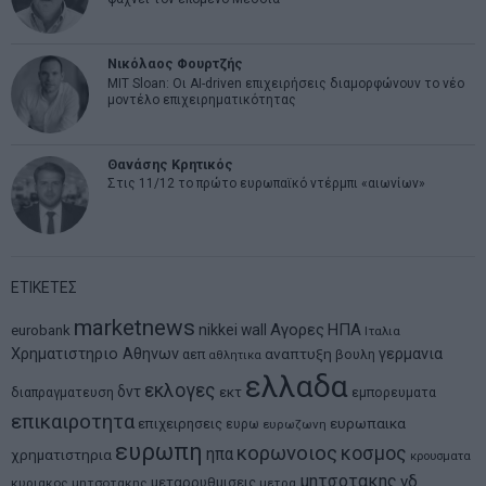
Νικόλαος Φουρτζής
MIT Sloan: Οι AI-driven επιχειρήσεις διαμορφώνουν το νέο
μοντέλο επιχειρηματικότητας
Θανάσης Κρητικός
Στις 11/12 το πρώτο ευρωπαϊκό ντέρμπι «αιωνίων»
ΕΤΙΚΕΤΕΣ
marketnews
Αγορες
ΗΠΑ
nikkei
wall
eurobank
Ιταλια
Χρηματιστηριο Αθηνων
αναπτυξη
γερμανια
αεπ
βουλη
αθλητικα
ελλαδα
εκλογες
δντ
εκτ
διαπραγματευση
εμπορευματα
επικαιροτητα
ευρωπαικα
επιχειρησεις
ευρω
ευρωζωνη
ευρωπη
κορωνοιος
κοσμος
ηπα
χρηματιστηρια
κρουσματα
μητσοτακης
νδ
μεταρρυθμισεις
κυριακος μητσοτακης
μετρα