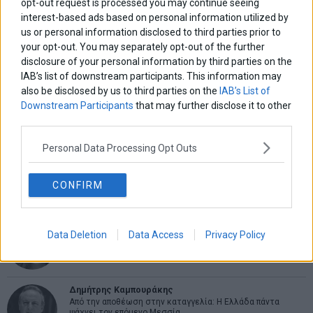
Πλοήγηση
opt-out request is processed you may continue seeing
Previous
ΤτΕ: Στο -4,1% η πιστωτική
Δεν ικανοποίησαν οι
N
interest-based ads based on personal information utilized by
άρθρων
επέκταση τον Ιούνιο
ανακοινώσεις το ευρώ και
post:
p
us or personal information disclosed to third parties prior to
τη στερλίνα
your opt-out. You may separately opt-out of the further
disclosure of your personal information by third parties on the
ΑΡΘΡΟΓΡΑΦΟΙ
IAB’s list of downstream participants. This information may
also be disclosed by us to third parties on the
IAB’s List of
Ελευθερία Κούρταλη
Downstream Participants
that may further disclose it to other
Οι «τιμωροί» των ομολόγων επέστρεψαν
third parties.
Personal Data Processing Opt Outs
Εύη Φραγκάκη
Η αληθινή παιδεία ξεκινά από την ψυχή…
CONFIRM
Σταματίνα Σταματάκου
Data Deletion
Data Access
Privacy Policy
Η βία κατά των ζώων δεν αντέχει βολικές ερμηνείες
Δημήτρης Καμπουράκης
Από την αποθέωση στην καταγγελία: Η Ελλάδα πάντα
ψάχνει τον επόμενο Μεσσία