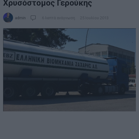
Χρυσόστομος Γερούκης
admin
6 λεπτά ανάγνωση
25 Ιουλίου 2013