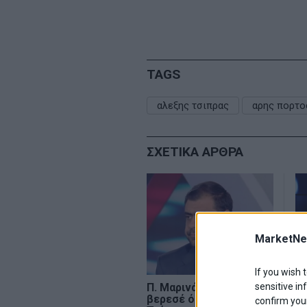
TAGS
αλεξης τσιπρας
αρης πορτο
ΣΧΕΤΙΚΑ ΑΡΘΡΑ
MarketNe
If you wish 
sensitive in
Π. Μαρινάκης: «Ακούω
Γ.
βερεσέ όσα λέει ο
να
confirm your