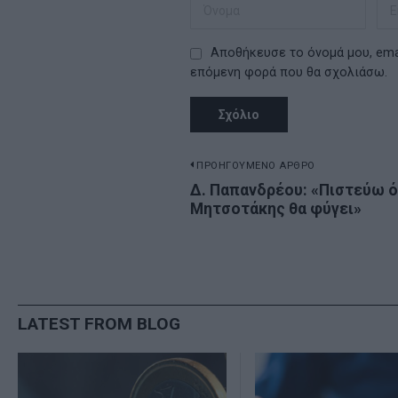
Αποθήκευσε το όνομά μου, emai
επόμενη φορά που θα σχολιάσω.
Πλοήγηση
ΠΡΟΗΓΟΥΜΕΝΟ ΑΡΘΡΟ
Previous
Δ. Παπανδρέου: «Πιστεύω ό
άρθρων
Μητσοτάκης θα φύγει»
post:
LATEST FROM BLOG