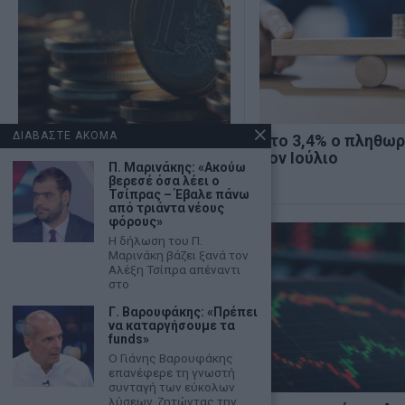
ΔΙΑΒΑΣΤΕ ΑΚΟΜΑ
ΕΛΣΤΑΤ: Μείωση 18,1% του
Στο 3,4% ο πληθω
εμπορικού ελλείμματος
τον Ιούλιο
Π. Μαρινάκης: «Ακούω
τον Ιούνιο
βερεσέ όσα λέει ο
Τσίπρας – Έβαλε πάνω
από τριάντα νέους
φόρους»
Η δήλωση του Π.
Μαρινάκη βάζει ξανά τον
Αλέξη Τσίπρα απέναντι
στο
Γ. Βαρουφάκης: «Πρέπει
να καταργήσουμε τα
funds»
Ο Γιάνης Βαρουφάκης
επανέφερε τη γνωστή
συνταγή των εύκολων
λύσεων, ζητώντας την