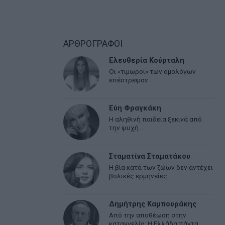
ΑΡΘΡΟΓΡΑΦΟΙ
Ελευθερία Κούρταλη
Οι «τιμωροί» των ομολόγων
επέστρεψαν
Εύη Φραγκάκη
Η αληθινή παιδεία ξεκινά από
την ψυχή…
Σταματίνα Σταματάκου
Η βία κατά των ζώων δεν αντέχει
βολικές ερμηνείες
Δημήτρης Καμπουράκης
Από την αποθέωση στην
καταγγελία: Η Ελλάδα πάντα