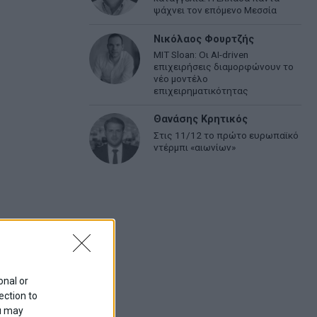
ψάχνει τον επόμενο Μεσσία
Νικόλαος Φουρτζής
MIT Sloan: Οι AI-driven
επιχειρήσεις διαμορφώνουν το
νέο μοντέλο
επιχειρηματικότητας
Θανάσης Κρητικός
Στις 11/12 το πρώτο ευρωπαϊκό
ντέρμπι «αιωνίων»
onal or
ection to
ou may