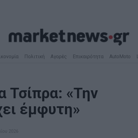
ικονομία
Πολιτική
Αγορές
Επικαιρότητα
AutoMoto
α Τσίπρα: «Την
χει έμφυτη»
ΐου 2026