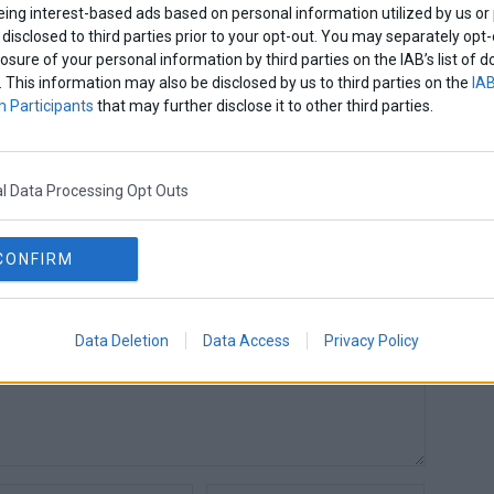
nds»
Κωνσταντοπούλου –
eing interest-based ads based on personal information utilized by us or
Στο 0,6% ο ΣΥΡΙΖΑ
disclosed to third parties prior to your opt-out. You may separately opt-
losure of your personal information by third parties on the IAB’s list o
. This information may also be disclosed by us to third parties on the
IAB
 Team
 Participants
that may further disclose it to other third parties.
l Data Processing Opt Outs
CONFIRM
Data Deletion
Data Access
Privacy Policy