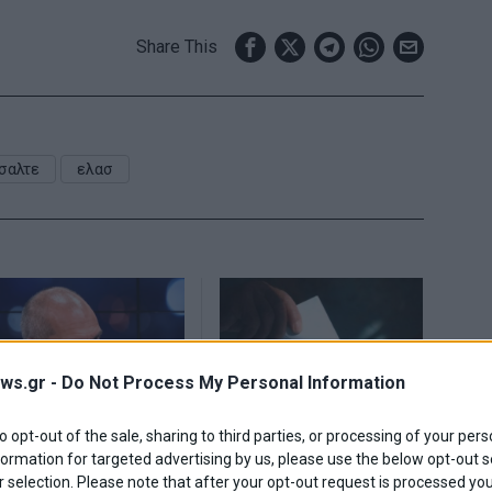
Share This
σαλτε
ελασ
ws.gr -
Do Not Process My Personal Information
to opt-out of the sale, sharing to third parties, or processing of your pers
formation for targeted advertising by us, please use the below opt-out s
 Βαρουφάκης: «Πρέπει
Interview: Στο 31,2% η
 καταργήσουμε τα
ΝΔ – Στο 3,3% η
 selection. Please note that after your opt-out request is processed y