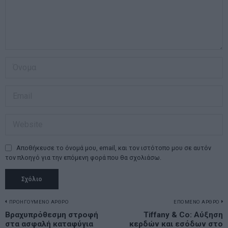
Αποθήκευσε το όνομά μου, email, και τον ιστότοπο μου σε αυτόν
τον πλοηγό για την επόμενη φορά που θα σχολιάσω.
Πλοήγηση
ΠΡΟΗΓΟΥΜΕΝΟ ΑΡΘΡΟ
ΕΠΟΜΕΝΟ ΑΡΘΡΟ
Previous
Βραχυπρόθεσμη στροφή
Tiffany & Co: Αύξηση
N
στα ασφαλή καταφύγια
κερδών και εσόδων στο
post:
p