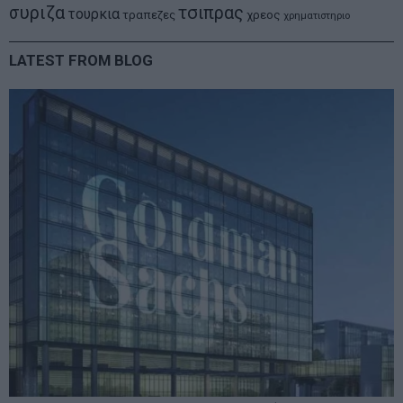
συριζα
τσιπρας
τουρκια
τραπεζες
χρεος
χρηματιστηριο
LATEST FROM BLOG