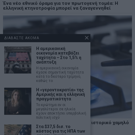
Ένα νέο εθνικό όραμα για τον πρωτογενή τομέα: Η
ελληνική κτηνοτροφία μπορεί να ξαναγεννηθεί
ΔΙΑΒΑΣΤΕ ΑΚΟΜΑ
Η αμερικανική
οικονομία κατεβάζει
ταχύτητα – Στο 1,5% η
ανάπτυξη
Η αμερικανική οικονομία
έχασε σημαντική ταχύτητα
κατά το δεύτερο τρίμηνο,
καθώς το
Η «γεροντοκρατία» της
Αμερικής και η ελληνική
πραγματικότητα
Το ερώτημα αν οι
μεγαλύτεροι σε ηλικία
έχουν αποκτήσει υπερβολική
πολιτική ισχύ
Τα αποθέματα φυσικού αερίου άγγιξαν ιστορικό χαμηλό
Στα $37,5 δισ. το
– Φόβοι για νέο ενεργειακό σοκ
κόστος για τις ΗΠΑ των