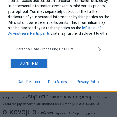
interest-based ads based on personal information utilized by
Νικόλαος Φουρτζής
us or personal information disclosed to third parties prior to
MIT Sloan: Οι AI-driven επιχειρήσεις διαμορφώνουν το νέο
your opt-out. You may separately opt-out of the further
μοντέλο επιχειρηματικότητας
disclosure of your personal information by third parties on the
IAB’s list of downstream participants. This information may
Θανάσης Κρητικός
also be disclosed by us to third parties on the
IAB’s List of
Στις 11/12 το πρώτο ευρωπαϊκό ντέρμπι «αιωνίων»
Downstream Participants
that may further disclose it to other
third parties.
Personal Data Processing Opt Outs
ΕΤΙΚΕΤΕΣ
CONFIRM
marketnews
Αγορες
ΗΠΑ
nikkei
wall
eurobank
Ιταλια
Χρηματιστηριο Αθηνων
αναπτυξη
γερμανια
αεπ
βουλη
αθλητικα
ελλαδα
εκλογες
Data Deletion
Data Access
Privacy Policy
δντ
εκτ
διαπραγματευση
εμπορευματα
επικαιροτητα
ευρωπαικα
επιχειρησεις
ευρω
ευρωζωνη
ευρωπη
κορωνοιος
κοσμος
ηπα
χρηματιστηρια
κρουσματα
μητσοτακης
νδ
μεταρρυθμισεις
κυριακος μητσοτακης
μετρα
οικονομια
ομολογα
ρωσια
πετρελαιο
πληθωρισμος