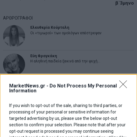
άρθρων
β΄3μηνο
ΑΡΘΡΟΓΡΑΦΟΙ
Ελευθερία Κούρταλη
Οι «τιμωροί» των ομολόγων επέστρεψαν
Εύη Φραγκάκη
Η αληθινή παιδεία ξεκινά από την ψυχή…
Σταματίνα Σταματάκου
MarketNews.gr -
Do Not Process My Personal
Η βία κατά των ζώων δεν αντέχει βολικές ερμηνείες
Information
If you wish to opt-out of the sale, sharing to third parties, or
processing of your personal or sensitive information for
Δημήτρης Καμπουράκης
targeted advertising by us, please use the below opt-out
Από την αποθέωση στην καταγγελία: Η Ελλάδα πάντα
ψάχνει τον επόμενο Μεσσία
section to confirm your selection. Please note that after your
opt-out request is processed you may continue seeing