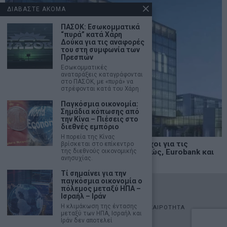
ΔΙΑΒΑΣΤΕ ΑΚΟΜΑ
ΠΑΣΟΚ: Εσωκομματικά
“πυρά” κατά Χάρη
Δούκα για τις αναφορές
του στη συμφωνία των
Πρεσπών
Εσωκομματικές
αναταράξεις καταγράφονται
στο ΠΑΣΟΚ, με «πυρά» να
στρέφονται κατά του Χάρη
Παγκόσμια οικονομία:
Σημάδια κόπωσης από
την Κίνα – Πιέσεις στο
διεθνές εμπόριο
Η πορεία της Κίνας
Goldman Sachs: Νέοι υψηλότεροι στόχοι για τις
βρίσκεται στο επίκεντρο
της διεθνούς οικονομικής
ελληνικές τράπεζες – “buy” για Πειραιώς, Eurobank και
ανησυχίας.
Alpha Bank
Τί σημαίνει για την
παγκόσμια οικονομία ο
©
2026
- marketnews.gr - All Rights Reserved
πόλεμος μεταξύ ΗΠΑ –
Ισραήλ – Ιράν
Η κλιμάκωση της έντασης
ΑΡΧΙΚΗ
ΟΙΚΟΝΟΜΙΑ
ΠΟΛΙΤΙΚΗ
ΑΓΟΡΕΣ
ΕΠΙΚΑΙΡΟΤΗΤΑ
μεταξύ των ΗΠΑ, Ισραήλ και
AUTOMOTO
LIFESTYLE
Ιράν δεν αποτελεί