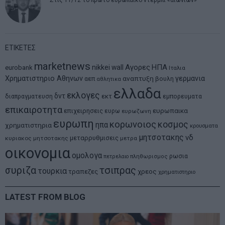
ΕΤΙΚΕΤΕΣ
marketnews
Αγορες
ΗΠΑ
nikkei
wall
eurobank
Ιταλια
Χρηματιστηριο Αθηνων
αναπτυξη
γερμανια
αεπ
βουλη
αθλητικα
ελλαδα
εκλογες
δντ
εκτ
διαπραγματευση
εμπορευματα
επικαιροτητα
ευρωπαικα
επιχειρησεις
ευρω
ευρωζωνη
ευρωπη
κορωνοιος
κοσμος
ηπα
χρηματιστηρια
κρουσματα
μητσοτακης
νδ
μεταρρυθμισεις
κυριακος μητσοτακης
μετρα
οικονομια
ομολογα
ρωσια
πετρελαιο
πληθωρισμος
συριζα
τσιπρας
τουρκια
τραπεζες
χρεος
χρηματιστηριο
LATEST FROM BLOG