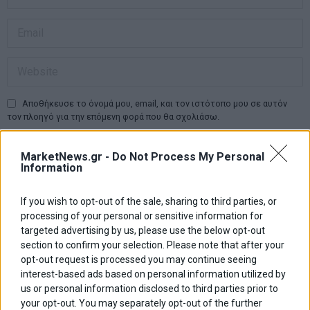
Αποθήκευσε το όνομά μου, email, και τον ιστότοπο μου σε αυτόν
τον πλοηγό για την επόμενη φορά που θα σχολιάσω.
MarketNews.gr -
Do Not Process My Personal
Information
Πλοήγηση
ΠΡΟΗΓΟΥΜΕΝΟ ΑΡΘΡΟ
ΕΠΟΜΕΝΟ ΑΡΘΡΟ
Previous
Μ. Θεοδωράκης κατά
Υποψήφιος στο δυτικό
N
If you wish to opt-out of the sale, sharing to third parties, or
άρθρων
Τσίπρα και Κουμεντάκη: Το
τομέα της πρώην Β. Αθηνών
post:
p
processing of your personal or sensitive information for
έργο μου έχει γίνει και πάλι
ο Κ. Μητσοτάκης
targeted advertising by us, please use the below opt-out
αντικείμενο διωγμού
section to confirm your selection. Please note that after your
opt-out request is processed you may continue seeing
ΑΡΘΡΟΓΡΑΦΟΙ
interest-based ads based on personal information utilized by
Ελευθερία Κούρταλη
us or personal information disclosed to third parties prior to
Οι «τιμωροί» των ομολόγων επέστρεψαν
your opt-out. You may separately opt-out of the further