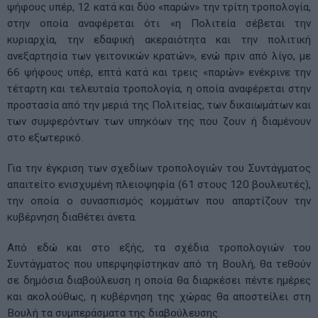
ψήφους υπέρ, 12 κατά και δύο «παρών» την τρίτη τροπολογία,
στην οποία αναφέρεται ότι «η Πολιτεία σέβεται την
κυριαρχία, την εδαφική ακεραιότητα και την πολιτική
ανεξαρτησία των γειτονικών κρατών», ενώ πριν από λίγο, με
66 ψήφους υπέρ, επτά κατά και τρεις «παρών» ενέκρινε την
τέταρτη και τελευταία τροπολογία, η οποία αναφέρεται στην
προστασία από την μεριά της Πολιτείας, των δικαιωμάτων και
των συμφερόντων των υπηκόων της που ζουν ή διαμένουν
στο εξωτερικό.
Για την έγκριση των σχεδίων τροπολογιών του Συντάγματος
απαιτείτο ενισχυμένη πλειοψηφία (61 στους 120 βουλευτές),
την οποία ο συνασπισμός κομμάτων που απαρτίζουν την
κυβέρνηση διαθέτει άνετα.
Από εδώ και στο εξής, τα σχέδια τροπολογιών του
Συντάγματος που υπερψηφίστηκαν από τη Βουλή, θα τεθούν
σε δημόσια διαβούλευση η οποία θα διαρκέσει πέντε ημέρες
και ακολούθως, η κυβέρνηση της χώρας θα αποστείλει στη
Βουλή τα συμπεράσματα της διαβούλευσης.