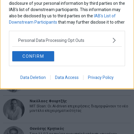
disclosure of your personal information by third parties on the
IAB’s list of downstream participants. This information may
also be disclosed by us to third parties on the
IAB’s List of
Εύη Φραγκάκη
Downstream Participants
that may further disclose it to other
Η αληθινή παιδεία ξεκινά από την ψυχή…
third parties.
Personal Data Processing Opt Outs
Σταματίνα Σταματάκου
Η βία κατά των ζώων δεν αντέχει βολικές ερμηνείες
CONFIRM
Δημήτρης Καμπουράκης
Data Deletion
Data Access
Privacy Policy
Από την αποθέωση στην καταγγελία: Η Ελλάδα πάντα
ψάχνει τον επόμενο Μεσσία
Νικόλαος Φουρτζής
MIT Sloan: Οι AI-driven επιχειρήσεις διαμορφώνουν το νέο
μοντέλο επιχειρηματικότητας
Θανάσης Κρητικός
Στις 11/12 το πρώτο ευρωπαϊκό ντέρμπι «αιωνίων»