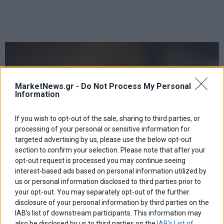
MarketNews.gr -
Do Not Process My Personal
Information
If you wish to opt-out of the sale, sharing to third parties, or
processing of your personal or sensitive information for
targeted advertising by us, please use the below opt-out
section to confirm your selection. Please note that after your
opt-out request is processed you may continue seeing
interest-based ads based on personal information utilized by
us or personal information disclosed to third parties prior to
your opt-out. You may separately opt-out of the further
Η UBS χαρτογραφεί τα trades στις ελληνικές
τράπεζες
disclosure of your personal information by third parties on the
IAB’s list of downstream participants. This information may
Η UBS εξετάζει εκ νέου τις ελληνικές συστημικές τράπεζες και
also be disclosed by us to third parties on the
IAB’s List of