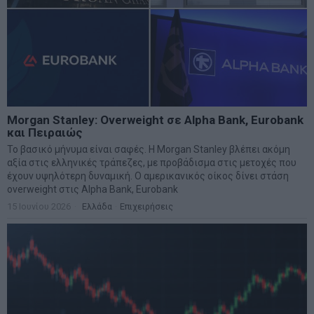
Morgan Stanley: Overweight σε Alpha Bank, Eurobank
και Πειραιώς
Το βασικό μήνυμα είναι σαφές. Η Morgan Stanley βλέπει ακόμη
αξία στις ελληνικές τράπεζες, με προβάδισμα στις μετοχές που
έχουν υψηλότερη δυναμική. Ο αμερικανικός οίκος δίνει στάση
overweight στις Alpha Bank, Eurobank
15 Ιουνίου 2026
Ελλάδα
·
Επιχειρήσεις