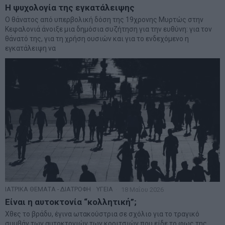
Η ψυχολογία της εγκατάλειψης
Ο θάνατος από υπερβολική δόση της 19χρονης Μυρτώς στην
Κεφαλονιά άνοιξε μια δημόσια συζήτηση για την ευθύνη: για τον
θάνατό της, για τη χρήση ουσιών και για το ενδεχόμενο η
εγκατάλειψη να
ΙΑΤΡΙΚΑ ΘΕΜΑΤΑ - ΔΙΑΤΡΟΦΗ
·
ΥΓΕΙΑ
18 Μαΐου 2026
Είναι η αυτοκτονία “κολλητική”;
Χθες το βράδυ, έγινα ωτακούστρια σε σχόλιο για το τραγικό
συμβάν των αυτοκτονιών των κοριτσιών που είδε το φως της