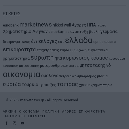
ΕΤΙΚΕΤΕΣ
marketnews
Αγορες
ΗΠΑ
nikkei
wall
eurobank
Ιταλια
Χρηματιστηριο Αθηνων
αναπτυξη
γερμανια
αεπ
βουλη
αθλητικα
ελλαδα
εκλογες
δντ
εκτ
διαπραγματευση
εμπορευματα
επικαιροτητα
ευρωπαικα
επιχειρησεις
ευρω
ευρωζωνη
ευρωπη
κορωνοιος
κοσμος
ηπα
χρηματιστηρια
κρουσματα
μητσοτακης
νδ
μεταρρυθμισεις
κυριακος μητσοτακης
μετρα
οικονομια
ομολογα
ρωσια
πετρελαιο
πληθωρισμος
συριζα
τσιπρας
τουρκια
τραπεζες
χρεος
χρηματιστηριο
©
2026
- marketnews.gr - All Rights Reserved
ΑΡΧΙΚΗ
ΟΙΚΟΝΟΜΙΑ
ΠΟΛΙΤΙΚΗ
ΑΓΟΡΕΣ
ΕΠΙΚΑΙΡΟΤΗΤΑ
AUTOMOTO
LIFESTYLE