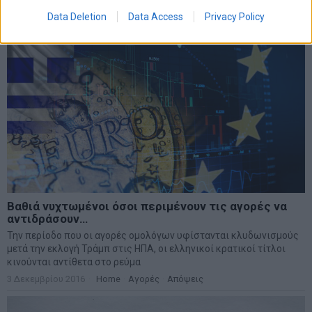
16 Μαΐου 2017
Home
·
Απόψεις
·
Πολιτική
Data Deletion
Data Access
Privacy Policy
Βαθιά νυχτωμένοι όσοι περιμένουν τις αγορές να
αντιδράσουν…
Την περίοδο που οι αγορές ομολόγων υφίστανται κλυδωνισμούς
μετά την εκλογή Τράμπ στις ΗΠΑ, οι ελληνικοί κρατικοί τίτλοι
κινούνται αντίθετα στο ρεύμα
3 Δεκεμβρίου 2016
Home
·
Αγορές
·
Απόψεις