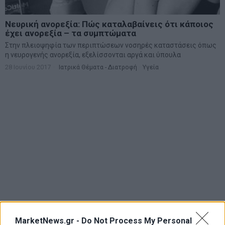
Νευρική ανορεξία: Πώς καταλαβαίνεις ότι κάποιος
έχει ανορεξία – τα συμπτώματα
Στην πλειοψηφία των περιπτώσεων νοσηρές καταστάσεις όπως
η νευρογενής ανορεξία, εξελίσσονται αργά και ύπουλα
28 Ιουνίου 2017
Ιατρικά Θέματα - Διατροφή
·
Υγεία
MarketNews.gr -
Do Not Process My Personal