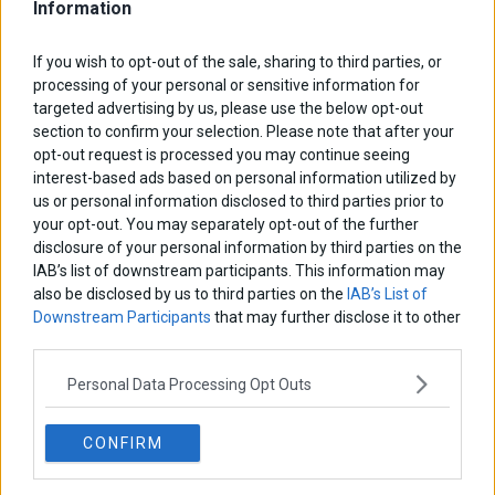
Information
If you wish to opt-out of the sale, sharing to third parties, or
processing of your personal or sensitive information for
targeted advertising by us, please use the below opt-out
section to confirm your selection. Please note that after your
opt-out request is processed you may continue seeing
interest-based ads based on personal information utilized by
us or personal information disclosed to third parties prior to
your opt-out. You may separately opt-out of the further
disclosure of your personal information by third parties on the
IAB’s list of downstream participants. This information may
also be disclosed by us to third parties on the
IAB’s List of
Downstream Participants
that may further disclose it to other
third parties.
Personal Data Processing Opt Outs
Από την «Διαπραγματευτικές ικανότητες» στη
«Διαπραγματευτική σκέψη»
CONFIRM
Το επαγγελματικό πεδίο της Διαπραγμάτευσης βρίσκεται σε
κάποιο σημείο μεταξύ τέχνης και επιστήμης