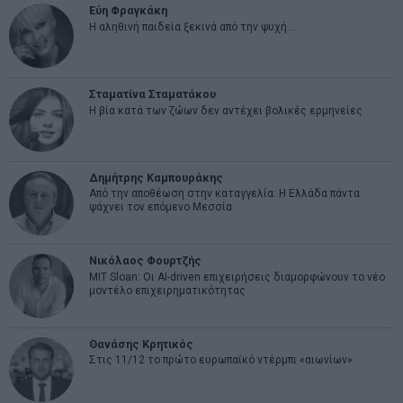
Εύη Φραγκάκη
Η αληθινή παιδεία ξεκινά από την ψυχή…
Σταματίνα Σταματάκου
Η βία κατά των ζώων δεν αντέχει βολικές ερμηνείες
Δημήτρης Καμπουράκης
Από την αποθέωση στην καταγγελία: Η Ελλάδα πάντα
ψάχνει τον επόμενο Μεσσία
Νικόλαος Φουρτζής
MIT Sloan: Οι AI-driven επιχειρήσεις διαμορφώνουν το νέο
μοντέλο επιχειρηματικότητας
Θανάσης Κρητικός
Στις 11/12 το πρώτο ευρωπαϊκό ντέρμπι «αιωνίων»