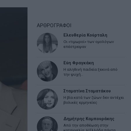
ΑΡΘΡΟΓΡΑΦΟΙ
Ελευθερία Κούρταλη
Οι «τιμωροί» των ομολόγων
επέστρεψαν
Εύη Φραγκάκη
Η αληθινή παιδεία ξεκινά από
την ψυχή…
Σταματίνα Σταματάκου
Η βία κατά των ζώων δεν αντέχει
βολικές ερμηνείες
Δημήτρης Καμπουράκης
Από την αποθέωση στην
καταγγελία: Η Ελλάδα πάντα