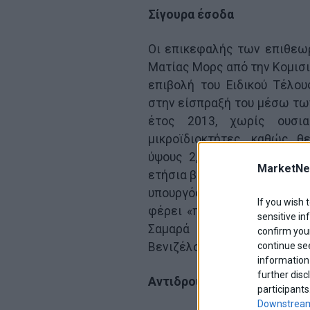
Σίγουρα έσοδα
Οι επικεφαλής των επιθεωρ
Ματίας Μορς από την Κομισιό
επιβολή του Ειδικού Τέλο
στην είσπραξή του μέσω των
έτος 2013, χωρίς ουσια
μικροϊδιοκτήτες, καθώς 
ύψους 2,5-2,6 δισ. ευρώ π
MarketNe
ετήσια βάση. Με την άποψη 
υπουργός Οικονομικών κ. Ι
If you wish 
φέρει «προ τετελεσμένου» 
sensitive in
Σαμαρά όσο και τους προέ
confirm your
Βενιζέλο και Φ. Κουβέλη.
continue se
information 
further disc
Αντιδρούν
participants
Downstream