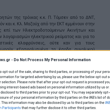
ητών της τρόικας κ.κ. Π. Τόμσεν από το ΔΝΤ,
ν και κ. Κλ. Μαζούχ από την ΕΚΤ εμμένουν στην
υς επί των Ηλεκτροδοτούμενων Ακινήτων και
 λογαριασμών ηλεκτρικού ρεύματος και για το
στικές ελαφρύνσεις, ούτε καν για τους
θεωρούν εξασφαλισμένα τα έσοδα συνολικού
ου αποδίδει μέχρι στιγμής το μέτρο αυτό σε
ws.gr -
Do Not Process My Personal Information
των επικεφαλής της τριμερούς συμφωνεί και ο
. Στουρνάρας, ο οποίος προσπαθεί μάλιστα να
to opt-out of the sale, sharing to third parties, or processing of your pers
στο θέμα αυτό τόσο τον πρωθυπουργό κ. Αντ.
formation for targeted advertising by us, please use the below opt-out s
δρους του ΠΑΣΟΚ και της ΔΗΜ.ΑΡ. κ.κ. Ευ.
 selection. Please note that after your opt-out request is processed y
eing interest-based ads based on personal information utilized by us or
disclosed to third parties prior to your opt-out. You may separately opt-
losure of your personal information by third parties on the IAB’s list o
. This information may also be disclosed by us to third parties on the
IAB
 Participants
that may further disclose it to other third parties.