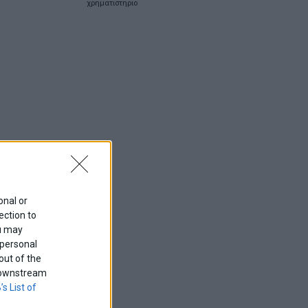
χρηματιστηριο
onal or
ection to
ou may
 personal
out of the
f downstream
’s List of