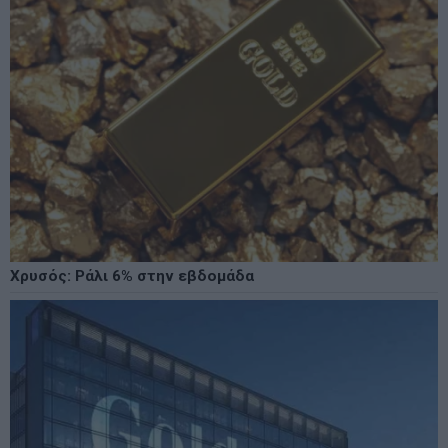
Χρυσός: Ράλι 6% στην εβδομάδα