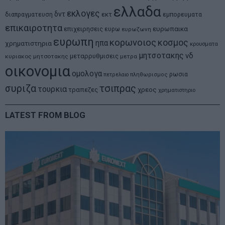
ελλαδα
εκλογες
δντ
εκτ
διαπραγματευση
εμπορευματα
επικαιροτητα
ευρωπαικα
επιχειρησεις
ευρω
ευρωζωνη
ευρωπη
κορωνοιος
κοσμος
ηπα
χρηματιστηρια
κρουσματα
μητσοτακης
νδ
μεταρρυθμισεις
κυριακος μητσοτακης
μετρα
οικονομια
ομολογα
ρωσια
πετρελαιο
πληθωρισμος
συριζα
τσιπρας
τουρκια
τραπεζες
χρεος
χρηματιστηριο
LATEST FROM BLOG