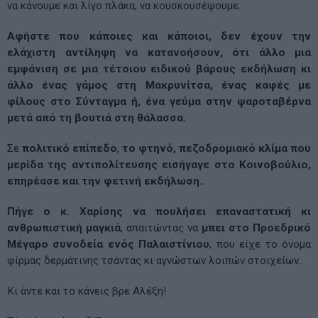
να κάνουμε και λίγο πλάκα, να κουσκουσέψουμε..
Αφήστε που κάποιες και κάποιοι, δεν έχουν την
ελάχιστη αντίληψη να κατανοήσουν, ότι άλλο μια
εμφάνιση σε μια τέτοιου ειδικού βάρους εκδήλωση κι
άλλο ένας γάμος στη Μακρυνίτσα, ένας καφές με
φίλους στο Σύνταγμα ή, ένα γεύμα στην ψαροταβέρνα
μετά από τη βουτιά στη θάλασσα.
Σε
πολιτικό επίπεδο
,
το φτηνό, πεζοδρομιακό κλίμα που
μερίδα της αντιπολίτευσης εισήγαγε στο Κοινοβούλιο,
επηρέασε και την φετινή εκδήλωση..
Πήγε ο κ. Χαρίσης να πουλήσει επαναστατική κι
ανθρωπιστική μαγκιά
, απαιτώντας να
μπει στο Προεδρικό
Μέγαρο συνοδεία ενός Παλαιστίνιου
, που είχε το όνομα
φίρμας δερμάτινης τσάντας κι αγνώστων λοιπών στοιχείων..
Κι άντε και το κάνεις βρε Αλέξη!