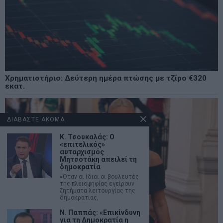
Χρηματιστήριο: Δεύτερη ημέρα πτώσης με τζίρο €320
εκατ.
ΔΙΑΒΑΣΤΕ ΑΚΟΜΑ
Κ. Τσουκαλάς: O
«επιτελικός»
αυταρχισμός
Μητσοτάκη απειλεί τη
δημοκρατία
«Όταν οι ίδιοι οι βουλευτές
της πλειοψηφίας εγείρουν
ζητήματα λειτουργίας της
δημοκρατίας,
Ν. Παππάς: «Επικίνδυνη
για τη Δημοκρατία η