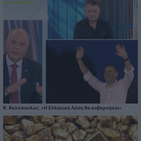
Κ. Βελόπουλος: «Η Ελληνική Λύση θα κυβερνήσει»