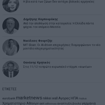
Η βία κατά των ζώων δεν αντέχει βολικές ερμηνείες
Δημήτρης Καμπουράκης
Από την αποθέωση στην καταγγελία: Η Ελλάδα πάντα
ψάχνει τον επόμενο Μεσσία
Νικόλαος Φουρτζής
MIT Sloan: Οι AI-driven επιχειρήσεις διαμορφώνουν το νέο
μοντέλο επιχειρηματικότητας
Θανάσης Κρητικός
Στις 11/12 το πρώτο ευρωπαϊκό ντέρμπι «αιωνίων»
ΕΤΙΚΕΤΕΣ
marketnews
Αγορες
ΗΠΑ
nikkei
wall
eurobank
Ιταλια
Χρηματιστηριο Αθηνων
αναπτυξη
γερμανια
αεπ
βουλη
αθλητικα