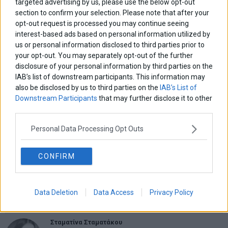
targeted advertising by us, please use the below opt-out
Χαρίκλεια Ντερμανάκη
section to confirm your selection. Please note that after your
opt-out request is processed you may continue seeing
interest-based ads based on personal information utilized by
us or personal information disclosed to third parties prior to
Πλοήγηση
ΠΡΟΗΓΟΥΜΕΝΟ ΑΡΘΡΟ
ΕΠΟΜΕΝΟ ΑΡΘΡΟ
your opt-out. You may separately opt-out of the further
Previous
«Χάθηκε το θετικό
Εκρηκτική άνοδος στα
N
disclosure of your personal information by third parties on the
άρθρων
μομέντουμ – Δεύτερη
αμοιβαία κεφάλαια – Στα
post:
p
IAB’s list of downstream participants. This information may
συνεχόμενη πτώση στο
υψηλότερα επίπεδα από το
Χ.Α.»
2005 το ενεργητικό
also be disclosed by us to third parties on the
IAB’s List of
Downstream Participants
that may further disclose it to other
third parties.
ΑΡΘΡΟΓΡΑΦΟΙ
Ελευθερία Κούρταλη
Personal Data Processing Opt Outs
Οι «τιμωροί» των ομολόγων επέστρεψαν
CONFIRM
Εύη Φραγκάκη
Η αληθινή παιδεία ξεκινά από την ψυχή…
Data Deletion
Data Access
Privacy Policy
Σταματίνα Σταματάκου