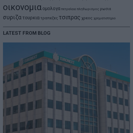
οικονομια
ομολογα
ρωσια
πετρελαιο
πληθωρισμος
συριζα
τσιπρας
τουρκια
τραπεζες
χρεος
χρηματιστηριο
LATEST FROM BLOG