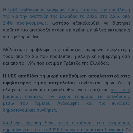
Η
UBS αναθεώρησε ελαφρώς προς τα κάτω την πρόβλεψή
της για την ανάπτυξη της Ελλάδας το 2026 στο 2,2%, από
2,4% προηγουμένως,
ωστόσο εξακολουθεί να διατηρεί
αισθητά πιο αισιόδοξη στάση σε σχέση με άλλες εκτιμήσεις
για την Ευρωζώνη.
Μάλιστα, η πρόβλεψη της τράπεζας παραμένει υψηλότερη
τόσο από το 2% που προβλέπει η ελληνική κυβέρνηση όσο
και από το 1,9% που εκτιμά η Τράπεζα της Ελλάδος.
Η UBS αποδίδει τη μικρή υποβάθμιση αποκλειστικά στις
υψηλότερες τιμές πετρελαίου
, τονίζοντας όμως ότι η
ελληνική οικονομία εξακολουθεί να στηρίζεται
σε τρεις
βασικούς πυλώνες: τον ισχυρό τουρισμό, τις επενδύσεις
μέσω του Ταμείου Ανάκαμψης και τις ευνοϊκές
δημοσιονομικές συνθήκες.
Ιδιαίτερη έμφαση δίνει στις επιδόσεις του τουρισμού,
σημειώνοντας ότι το 2026 ξεκίνησε εξαιρετικά δυναμικά
. Οι