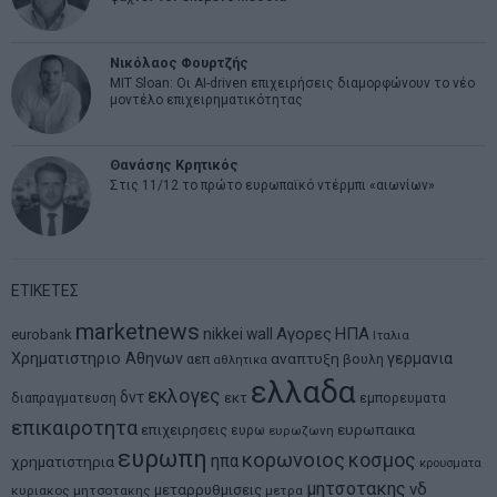
Νικόλαος Φουρτζής
MIT Sloan: Οι AI-driven επιχειρήσεις διαμορφώνουν το νέο
μοντέλο επιχειρηματικότητας
Θανάσης Κρητικός
Στις 11/12 το πρώτο ευρωπαϊκό ντέρμπι «αιωνίων»
ΕΤΙΚΕΤΕΣ
marketnews
Αγορες
ΗΠΑ
nikkei
wall
eurobank
Ιταλια
Χρηματιστηριο Αθηνων
αναπτυξη
γερμανια
αεπ
βουλη
αθλητικα
ελλαδα
εκλογες
δντ
εκτ
διαπραγματευση
εμπορευματα
επικαιροτητα
ευρωπαικα
επιχειρησεις
ευρω
ευρωζωνη
ευρωπη
κορωνοιος
κοσμος
ηπα
χρηματιστηρια
κρουσματα
μητσοτακης
νδ
μεταρρυθμισεις
κυριακος μητσοτακης
μετρα