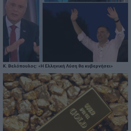
Κ. Βελόπουλος: «Η Ελληνική Λύση θα κυβερνήσει»