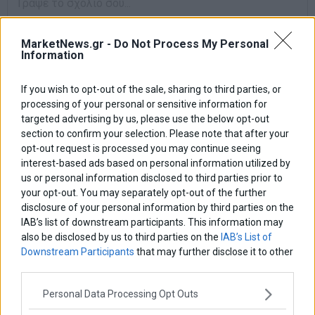
MarketNews.gr -
Do Not Process My Personal
Information
If you wish to opt-out of the sale, sharing to third parties, or
processing of your personal or sensitive information for
targeted advertising by us, please use the below opt-out
section to confirm your selection. Please note that after your
opt-out request is processed you may continue seeing
interest-based ads based on personal information utilized by
us or personal information disclosed to third parties prior to
your opt-out. You may separately opt-out of the further
disclosure of your personal information by third parties on the
IAB’s list of downstream participants. This information may
also be disclosed by us to third parties on the
IAB’s List of
Αποθήκευσε το όνομά μου, email, και τον ιστότοπο μου σε αυτόν
Downstream Participants
that may further disclose it to other
τον πλοηγό για την επόμενη φορά που θα σχολιάσω.
third parties.
Personal Data Processing Opt Outs