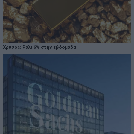
Χρυσός: Ράλι 6% στην εβδομάδα