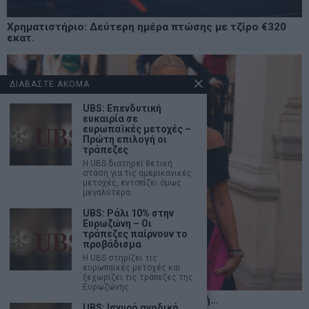
Χρηματιστήριο: Δεύτερη ημέρα πτώσης με τζίρο €320
εκατ.
ΔΙΑΒΑΣΤΕ ΑΚΟΜΑ
UBS: Επενδυτική
ευκαιρία σε
ευρωπαϊκές μετοχές –
Πρώτη επιλογή οι
τράπεζες
Η UBS διατηρεί θετική
στάση για τις αμερικανικές
μετοχές, εντοπίζει όμως
μεγαλύτερα
UBS: Ράλι 10% στην
Ευρωζώνη – Οι
τράπεζες παίρνουν το
προβάδισμα
Η UBS στηρίζει τις
ευρωπαϊκές μετοχές και
ξεχωρίζει τις τράπεζες της
Ευρωζώνης.
Η αληθινή παιδεία ξεκινά από την ψυχή…
UBS: Ισχυρό ανοδικό