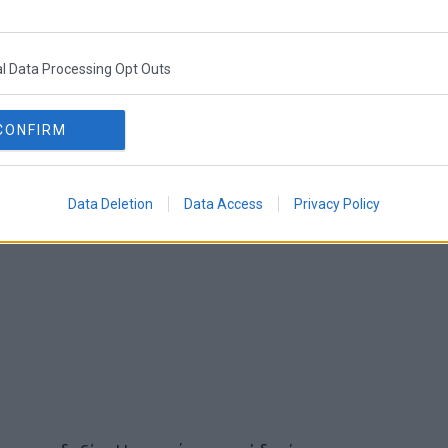
την ελληνική αγορά στο χαρτοφυλάκιό της και
 και η JP Morgan κοιτούν, όπως δήλωσαν, με
ατατάσσοντας τις ελληνικές μετοχές στις πιο
l Data Processing Opt Outs
CONFIRM
Data Deletion
Data Access
Privacy Policy