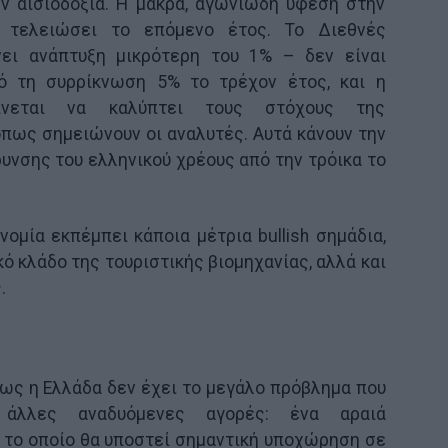
ην αισιοδοξία. Η μακρά, αγωνιώδη ύφεση στην
 τελειώσει το επόμενο έτος. Το Διεθνές
νει ανάπτυξη μικρότερη του 1% – δεν είναι
ό τη συρρίκνωση 5% το τρέχον έτος, και η
ίνεται να καλύπτει τους στόχους της
όπως σημειώνουν οι αναλυτές. Αυτά κάνουν την
υνσης του ελληνικού χρέους από την τρόικα το
νομία εκπέμπει κάποια μέτρια bullish σημάδια,
κό κλάδο της τουριστικής βιομηχανίας, αλλά και
.
 πως η Ελλάδα δεν έχει το μεγάλο πρόβλημα που
 άλλες αναδυόμενες αγορές: ένα αραιά
 το οποίο θα υποστεί σημαντική υποχώρηση σε