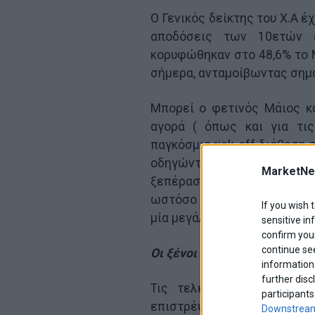
Ο Γενικός δείκτης του Χ.Α έ
αποδόσεις των 10ετών ε
κορυφώθηκαν στο 48,6% το Μ
σήμερα, ανταμοίβωντας σημα
Μπορεί ο φετινός Μάιος κα
αγορά ( όπως και για τι
παγκόσμια risk-off διάθεση
οδηγώντας σε bear market 
MarketNe
ξεπέρασαν το 20% και τα s
ωστόσο όπως δείχνουν τα 
If you wish 
μία μεγάλη επενδυτική ευκαιρ
sensitive in
confirm your
continue se
Οι ξένοι αγαπούν και πάλι τ
information 
further disc
Τις τελευταίες ημέρες, 
participants
επιστρέψει δυναμικά. Η HSB
Downstream