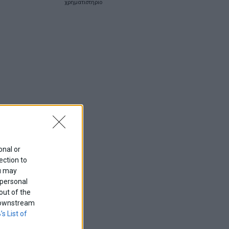
χρηματιστηριο
onal or
ection to
ou may
 personal
out of the
f downstream
’s List of