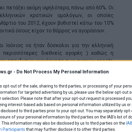
χει πετάξει ακόμη υψηλότερα, πάνω από 60%. Οι
λληνικών κρατικών ομολόγων, οι οποίες
άρτιο του 2012, έχουν βυθιστεί κάτω του 10%
ντικά όσους είχαν το θάρρος να αγοράσουν.
ι Ιούνιος να ήταν δύσκολοι για την ελληνική
ς περισσότερες διεθνείς αγορές ) καθώς η
 τον επενδυτών κυριάρχησε των αγορών assets,
την ελληνική αγορά μετοχών αφού οι απώλειες
ws.gr -
Do Not Process My Personal Information
preads διευρύνθηκαν κατά 150 μονάδες βάσης,
πράγματα, ίσως αυτή η διόρθωση να αποτελεί
to opt-out of the sale, sharing to third parties, or processing of your pers
ία πριν το επόμενο ανοδικό re-rating.
formation for targeted advertising by us, please use the below opt-out s
 selection. Please note that after your opt-out request is processed y
eing interest-based ads based on personal information utilized by us or
ην Ελλάδα
disclosed to third parties prior to your opt-out. You may separately opt-
losure of your personal information by third parties on the IAB’s list o
η αγάπη των ξένων προς την Ελλάδα έχει
. This information may also be disclosed by us to third parties on the
IAB
C ανακοίνωσε ότι αγοράζει ελληνικές μετοχές
 Participants
that may further disclose it to other third parties.