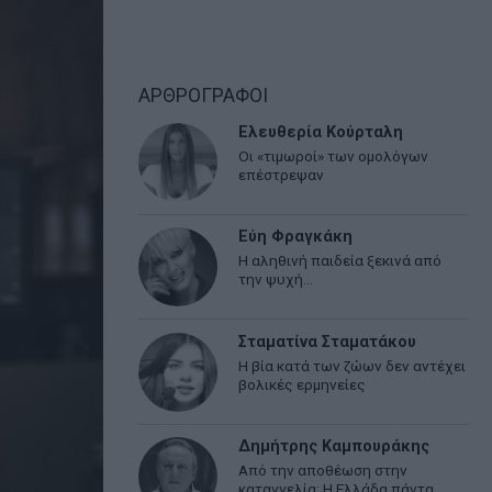
ΑΡΘΡΟΓΡΑΦΟΙ
Ελευθερία Κούρταλη
Οι «τιμωροί» των ομολόγων
επέστρεψαν
Εύη Φραγκάκη
Η αληθινή παιδεία ξεκινά από
την ψυχή…
Σταματίνα Σταματάκου
Η βία κατά των ζώων δεν αντέχει
βολικές ερμηνείες
Δημήτρης Καμπουράκης
Από την αποθέωση στην
καταγγελία: Η Ελλάδα πάντα