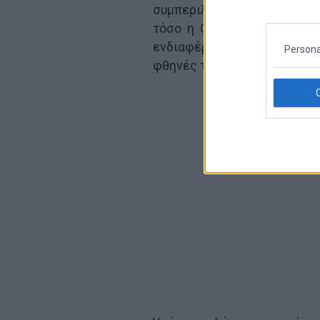
συμπεριλαμβάνοντας πλέον 
τόσο η Goldman Sachs όσο
ενδιαφέρον πλέον το Χ.Α, κ
Persona
φθηνές της Ευρώπης.