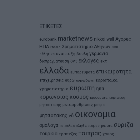
ΕΤΙΚΕΤΕΣ
marketnews
Αγορες
nikkei
wall
eurobank
ΗΠΑ
Χρηματιστηριο Αθηνων
αεπ
Ιταλια
αναπτυξη
γερμανια
βουλη
αθλητικα
εκλογες
δντ
εκτ
διαπραγματευση
ελλαδα
επικαιροτητα
εμπορευματα
ευρωπαικα
επιχειρησεις
ευρω
ευρωζωνη
ευρωπη
ηπα
χρηματιστηρια
κορωνοιος
κοσμος
κρουσματα
κυριακος
μεταρρυθμισεις
μητσοτακης
μετρα
οικονομια
μητσοτακης
νδ
συριζα
ομολογα
ρωσια
πετρελαιο
πληθωρισμος
τσιπρας
τουρκια
τραπεζες
χρεος