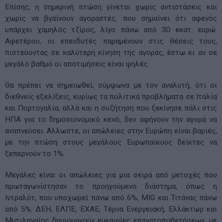
Επίσης, η σημερινή πτώση γίνεται χωρίς αντιστάσεις και
χωρίς να βγαίνουν αγοραστές, που σημαίνει ότι αφενός
υπάρχει χαμηλός τζίρος, λίγο πάνω από 30 εκατ. ευρώ.
Αφετέρου, οι επενδυτές παραμένουν στις θέσεις τους,
πιστεύοντας σε καλύτερη κίνηση της αγοράς, έστω κι αν σε
μεγάλο βαθμό οι αποτιμήσεις είναι ψηλές.
Θα πρέπει να σημειωθεί, σύμφωνα με τον αναλυτή, ότι οι
διεθνείς εξελίξεις, κυρίως τα πολιτικά προβλήματα σε Ιταλία
και Πορτογαλία, αλλά και η συζήτηση που ξεκίνησε πάλι στις
ΗΠΑ για το δημοσιονομικό κενό, δεν αφήνουν την αγορά να
αναπνεύσει. Άλλωστε, οι απώλειες στην Ευρώπη είναι βαριές,
με την πτώση στους μεγάλους Ευρωπαϊκούς δείκτες να
ξεπερνούν το 1%.
Μεγάλες είναι οι απώλειες για μια σειρά από μετοχές που
πρωταγωνίστησαν το προηγούμενο διάστημα, όπως η
Ιντραλότ, που υποχωρεί πάνω από 6%, MIG και Τιτάνας πάνω
από 5%. ΔΕΗ, ΕΛΠΕ, ΕΧΑΕ, Τέρνα Ενεργειακή, Ελλάκτωρ και
Μυτιληναίος δημιουργούν ευκαιρίες επανατοποθετήσεων, με