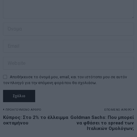
Αποθήκευσε το όνομά μου, email, και τον ιστότοπο μου σε αυτόν
τον πλοηγό για την επόμενη φορά που θα σχολιάσω.
Πλοήγηση
ΠΡΟΗΓΟΥΜΕΝΟ ΑΡΘΡΟ
ΕΠΟΜΕΝΟ ΑΡΘΡΟ
Previous
Κύπρος: Στο 2% το έλλειμμα
Goldman Sachs: Που μπορεί
N
άρθρων
οκταμήνου
να φθάσει το spread των
post:
p
Ιταλικών Ομολόγων;