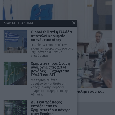
ΔΙΑΒΑΣΤΕ ΑΚΟΜΑ
Global X: Γιατί η Ελλάδα
αποτελεί κορυφαίο
επενδυτικό story
Η Global X τοποθετεί την
ελληνική αγορά ανάμεσα στα
ισχυρότερα αμυντικά
επενδυτικά
Χρηματιστήριο: Στάση
αναμονής στις 2.374
μονάδες – Ξεχώρισαν
ΕΥΔΑΠ και ΔΕΗ
Με περιορισμένες
μεταβολές και διάθεση
κατοχύρωσης κερδών
κινήθηκε το Χρηματιστήριο
Δυτική Αττική: Άμεση στήριξη σε πυρόπληκτους και
Αθηνών.
επιχειρήσεις
ΔΕΗ και τράπεζες
εκτόξευσαν το
©
2026
- marketnews.gr - All Rights Reserved
Χρηματιστήριο κόντρα
στην Ευρώπη