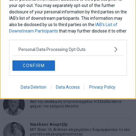
ΑΡΘΡΟΓΡΑΦΟΙ
your opt-out. You may separately opt-out of the further
disclosure of your personal information by third parties on the
Ελευθερία Κούρταλη
Οι «τιμωροί» των ομολόγων επέστρεψαν
IAB’s list of downstream participants. This information may
also be disclosed by us to third parties on the
IAB’s List of
Downstream Participants
that may further disclose it to other
third parties.
Εύη Φραγκάκη
Η αληθινή παιδεία ξεκινά από την ψυχή…
Personal Data Processing Opt Outs
CONFIRM
Σταματίνα Σταματάκου
Η βία κατά των ζώων δεν αντέχει βολικές ερμηνείες
Data Deletion
Data Access
Privacy Policy
Δημήτρης Καμπουράκης
Από την αποθέωση στην καταγγελία: Η Ελλάδα πάντα
ψάχνει τον επόμενο Μεσσία
Νικόλαος Φουρτζής
MIT Sloan: Οι AI-driven επιχειρήσεις διαμορφώνουν το νέο
μοντέλο επιχειρηματικότητας