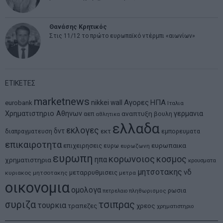
Θανάσης Κρητικός
Στις 11/12 το πρώτο ευρωπαϊκό ντέρμπι «αιωνίων»
ΕΤΙΚΕΤΕΣ
marketnews
Αγορες
ΗΠΑ
nikkei
wall
eurobank
Ιταλια
Χρηματιστηριο Αθηνων
αναπτυξη
γερμανια
αεπ
βουλη
αθλητικα
ελλαδα
εκλογες
δντ
εκτ
διαπραγματευση
εμπορευματα
επικαιροτητα
ευρωπαικα
επιχειρησεις
ευρω
ευρωζωνη
ευρωπη
κορωνοιος
κοσμος
ηπα
χρηματιστηρια
κρουσματα
μητσοτακης
νδ
μεταρρυθμισεις
κυριακος μητσοτακης
μετρα
οικονομια
ομολογα
ρωσια
πετρελαιο
πληθωρισμος
συριζα
τσιπρας
τουρκια
τραπεζες
χρεος
χρηματιστηριο