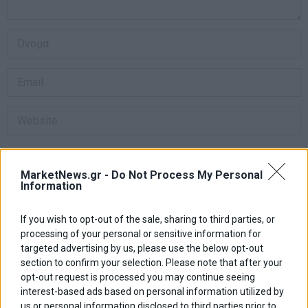
Αποθήκευσε το όνομά μου, email, και τον ιστότοπο μου σε αυτόν
τον πλοηγό για την επόμενη φορά που θα σχολιάσω.
MarketNews.gr -
Do Not Process My Personal
Information
If you wish to opt-out of the sale, sharing to third parties, or
Πλοήγηση
ΠΡΟΗΓΟΥΜΕΝΟ ΑΡΘΡΟ
ΕΠΟΜΕΝΟ ΑΡΘΡΟ
processing of your personal or sensitive information for
Previous
Α. Σαμαράς: Οι τράπεζες θα
Ανησυχία στις αγορές
N
targeted advertising by us, please use the below opt-out
άρθρων
πρέπει να συμβάλουν στην
πετρελαίου από την
post:
p
section to confirm your selection. Please note that after your
ενίσχυση της ρευστότητας
αστάθεια σε Αίγυπτο, Ιράν,
opt-out request is processed you may continue seeing
Ιράκ, Λιβύη
interest-based ads based on personal information utilized by
us or personal information disclosed to third parties prior to