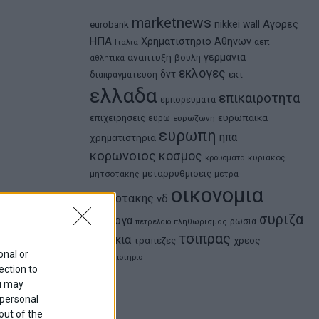
marketnews
Αγορες
nikkei
wall
eurobank
ΗΠΑ
Χρηματιστηριο Αθηνων
αεπ
Ιταλια
αναπτυξη
γερμανια
βουλη
αθλητικα
εκλογες
δντ
εκτ
διαπραγματευση
ελλαδα
επικαιροτητα
εμπορευματα
ευρωπαικα
επιχειρησεις
ευρω
ευρωζωνη
ευρωπη
ηπα
χρηματιστηρια
κορωνοιος
κοσμος
κρουσματα
κυριακος
μεταρρυθμισεις
μητσοτακης
μετρα
οικονομια
μητσοτακης
νδ
συριζα
ομολογα
ρωσια
πετρελαιο
πληθωρισμος
τσιπρας
τουρκια
τραπεζες
χρεος
onal or
χρηματιστηριο
ection to
ou may
 personal
out of the