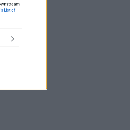
f downstream
’s List of