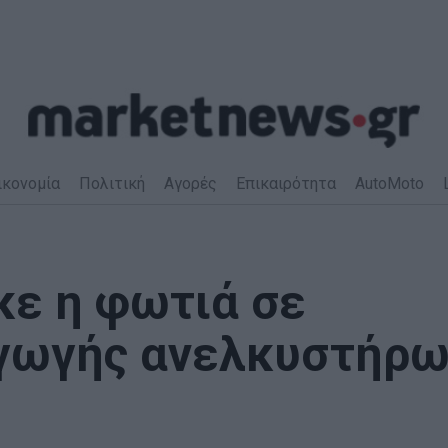
ικονομία
Πολιτική
Αγορές
Επικαιρότητα
AutoMoto
κε η φωτιά σε
αγωγής ανελκυστήρω