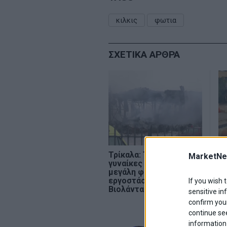
κιλκις
φωτια
ΣΧΕΤΙΚΑ ΑΡΘΡΑ
Τρίκαλα: Τέσσερις
Ο 
MarketNe
γυναίκες νεκρές από τη
Π
μεγάλη φωτιά στο
νε
εργοστάσιο της
κ
If you wish 
Βιολάντα
sensitive in
confirm your
continue se
information 