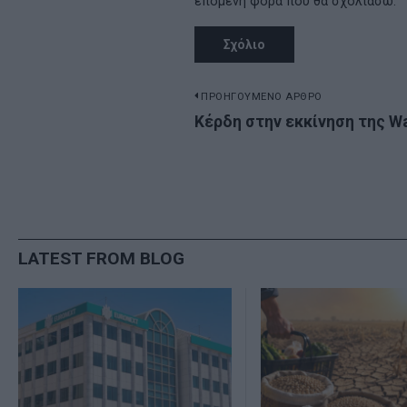
επόμενη φορά που θα σχολιάσω.
Πλοήγηση
ΠΡΟΗΓΟΥΜΕΝΟ ΑΡΘΡΟ
Previous
Κέρδη στην εκκίνηση της Wa
άρθρων
post:
LATEST FROM BLOG