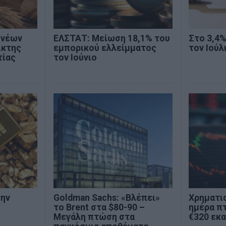
 νέων
ΕΛΣΤΑΤ: Μείωση 18,1% του
Στο 3,4
ίκτης
εμπορικού ελλείμματος
τον Ιούλ
τίας
τον Ιούνιο
την
Goldman Sachs: «Βλέπει»
Χρηματι
το Brent στα $80-90 –
ημέρα π
Μεγάλη πτώση στα
€320 εκα