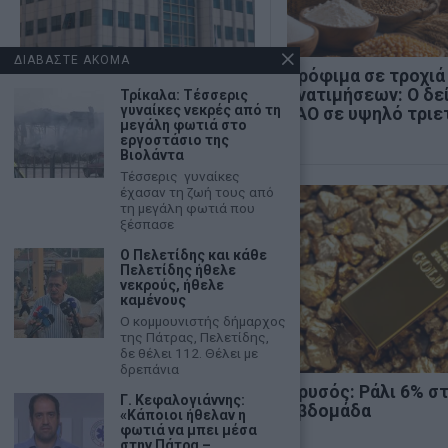
ΔΙΑΒΑΣΤΕ ΑΚΟΜΑ
Χρηματιστήριο: Κλείσιμο
Τρόφιμα σε τροχιά
πάνω από τις 2.600
ανατιμήσεων: Ο δε
Τρίκαλα: Τέσσερις
γυναίκες νεκρές από τη
μονάδες και νέα θετική
FAO σε υψηλό τριε
μεγάλη φωτιά στο
εβδομάδα
εργοστάσιο της
Βιολάντα
Τέσσερις γυναίκες
έχασαν τη ζωή τους από
τη μεγάλη φωτιά που
ξέσπασε
Ο Πελετίδης και κάθε
Πελετίδης ήθελε
νεκρούς, ήθελε
καμένους
Ο κομμουνιστής δήμαρχος
της Πάτρας, Πελετίδης,
δε θέλει 112. Θέλει με
δρεπάνια
Κ. Βελόπουλος: «Η Ελληνική
Χρυσός: Ράλι 6% σ
Γ. Κεφαλογιάννης:
Λύση θα κυβερνήσει»
εβδομάδα
«Κάποιοι ήθελαν η
φωτιά να μπει μέσα
στην Πάτρα –