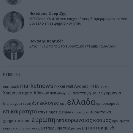
Νικόλαος Φουρτζής
MIT Sloan: Οι AI-driven επιχειρήσεις διαμορφώνουν το νέο
μοντέλο επιχειρηματικότητας
Θανάσης Κρητικός
Στις 11/12 το πρώτο ευρωπαϊκό ντέρμπι «αιωνίων»
ΕΤΙΚΕΤΕΣ
marketnews
Αγορες
ΗΠΑ
nikkei
wall
eurobank
Ιταλια
Χρηματιστηριο Αθηνων
αναπτυξη
γερμανια
αεπ
βουλη
αθλητικα
ελλαδα
εκλογες
δντ
εκτ
διαπραγματευση
εμπορευματα
επικαιροτητα
ευρωπαικα
επιχειρησεις
ευρω
ευρωζωνη
ευρωπη
κορωνοιος
κοσμος
ηπα
χρηματιστηρια
κρουσματα
μητσοτακης
νδ
μεταρρυθμισεις
κυριακος μητσοτακης
μετρα