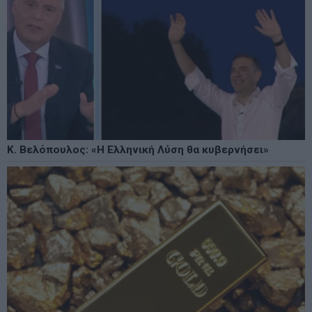
Κ. Βελόπουλος: «Η Ελληνική Λύση θα κυβερνήσει»