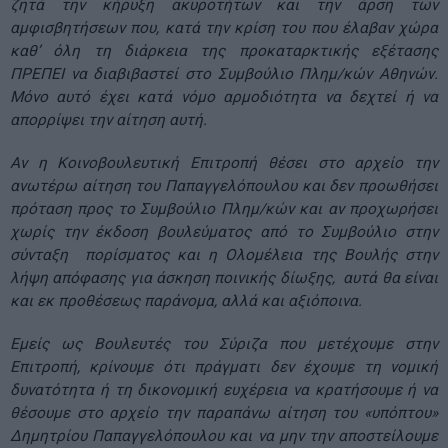
ζητά την κήρυξη ακυροτήτων και την άρση των
αμφισβητήσεων που, κα
τά την κρίση του που έλαβαν χώρα
καθ’ όλη τη διάρκεια της προκαταρκτικής εξέτασης
ΠΡΕΠΕΙ να διαβιβαστεί στο Συμβούλιο Πλημ/κών Αθηνών.
Μόνο αυτό έχει κατά νόμο αρμοδιότητα να δεχτεί ή να
απορρίψει την αίτηση αυτή.
Αν η Κοινοβουλευτική Επιτροπή θέσει στο αρχείο την
ανωτέρω αίτηση του Παπαγγελόπουλου και δεν προωθήσει
πρόταση προς το Συμβούλιο Πλημ/κών και αν προχωρήσει
χωρίς την έκδοση βουλεύματος από το Συμβούλιο στην
σύνταξη πορίσματος και η Ολομέλεια της Βουλής στην
λήψη απόφασης για άσκηση ποινικής δίωξης, αυτά θα είναι
και εκ προθέσεως παράνομα, αλλά και αξιόποινα.
Eμείς ως Βουλευτές του Σύριζα που μετέχουμε στην
Επιτροπή, κρίνουμε ότι πράγματι δεν έχουμε τη νομική
δυνατότητα ή τη δικονομική ευχέρεια να κρατήσουμε ή να
θέσουμε στο αρχείο την παραπάνω αίτηση του «υπόπτου»
Δημητρίου Παπαγγελόπουλου και να μην την αποστείλουμε