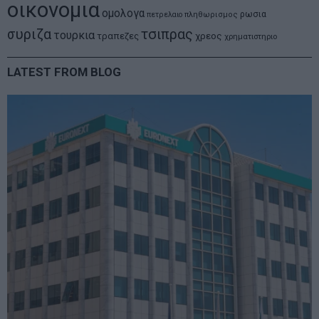
οικονομια
ομολογα
ρωσια
πετρελαιο
πληθωρισμος
συριζα
τσιπρας
τουρκια
τραπεζες
χρεος
χρηματιστηριο
LATEST FROM BLOG