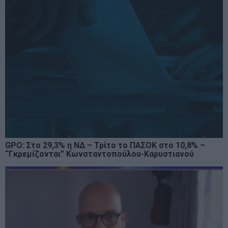
GPO: Στο 29,3% η ΝΔ – Τρίτο το ΠΑΣΟΚ στο 10,8% –
“Γκρεμίζονται” Κωνσταντοπούλου-Καρυστιανού