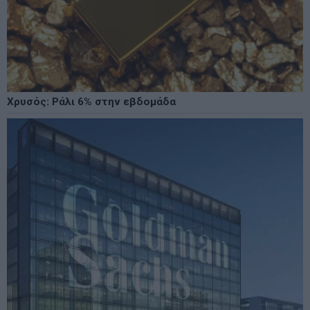
Χρυσός: Ράλι 6% στην εβδομάδα