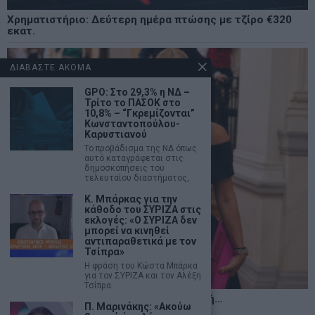
Χρηματιστήριο: Δεύτερη ημέρα πτώσης με τζίρο €320
εκατ.
ΔΙΑΒΑΣΤΕ ΑΚΟΜΑ
GPO: Στο 29,3% η ΝΔ –
Τρίτο το ΠΑΣΟΚ στο
10,8% – “Γκρεμίζονται”
Κωνσταντοπούλου-
Καρυστιανού
Το προβάδισμα της ΝΔ όπως
αυτό καταγράφεται στις
δημοσκοπήσεις του
τελευταίου διαστήματος,
Κ. Μπάρκας για την
κάθοδο του ΣΥΡΙΖΑ στις
εκλογές: «Ο ΣΥΡΙΖΑ δεν
μπορεί να κινηθεί
αντιπαραθετικά με τον
Τσίπρα»
Η φράση του Κώστα Μπάρκα
για τον ΣΥΡΙΖΑ και τον Αλέξη
Τσίπρα
Η αληθινή παιδεία ξεκινά από την ψυχή…
Π. Μαρινάκης: «Ακούω