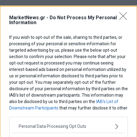
MarketNews.gr -
Do Not Process My Personal
Information
If you wish to opt-out of the sale, sharing to third parties, or
processing of your personal or sensitive information for
targeted advertising by us, please use the below opt-out
section to confirm your selection. Please note that after your
opt-out request is processed you may continue seeing
interest-based ads based on personal information utilized by
us or personal information disclosed to third parties prior to
your opt-out. You may separately opt-out of the further
disclosure of your personal information by third parties on the
Αποθήκευσε το όνομά μου, email, και τον ιστότοπο μου σε αυτόν
IAB’s list of downstream participants. This information may
τον πλοηγό για την επόμενη φορά που θα σχολιάσω.
also be disclosed by us to third parties on the
IAB’s List of
Downstream Participants
that may further disclose it to other
third parties.
Personal Data Processing Opt Outs
Πλοήγηση
ΠΡΟΗΓΟΥΜΕΝΟ ΑΡΘΡΟ
ΕΠΟΜΕΝΟ ΑΡΘΡΟ
Previous
Τέλος τα πανηγύρια έως το
Δημόσια συγνώμη για..
N