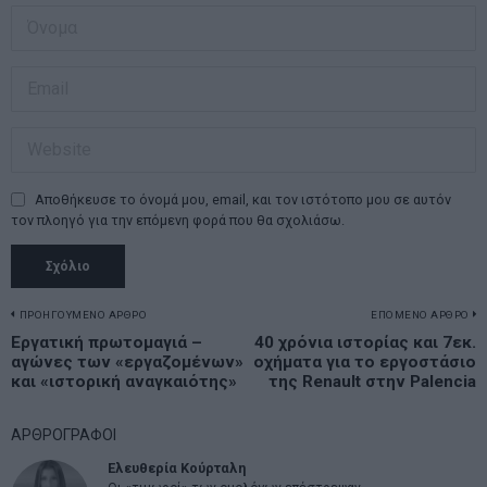
Αποθήκευσε το όνομά μου, email, και τον ιστότοπο μου σε αυτόν
τον πλοηγό για την επόμενη φορά που θα σχολιάσω.
Πλοήγηση
ΠΡΟΗΓΟΥΜΕΝΟ ΑΡΘΡΟ
ΕΠΟΜΕΝΟ ΑΡΘΡΟ
Previous
Εργατική πρωτομαγιά –
40 χρόνια ιστορίας και 7εκ.
N
άρθρων
αγώνες των «εργαζομένων»
οχήματα για το εργοστάσιο
post:
p
και «ιστορική αναγκαιότης»
της Renault στην Palencia
ΑΡΘΡΟΓΡΑΦΟΙ
Ελευθερία Κούρταλη