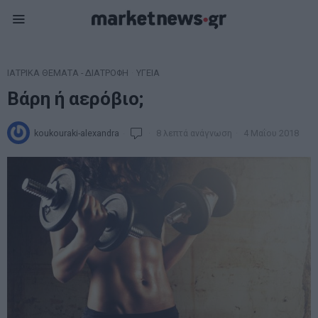
ΙΑΤΡΙΚΑ ΘΕΜΑΤΑ - ΔΙΑΤΡΟΦΗ
·
ΥΓΕΙΑ
Βάρη ή αερόβιο;
koukouraki-alexandra
8 λεπτά ανάγνωση
4 Μαΐου 2018