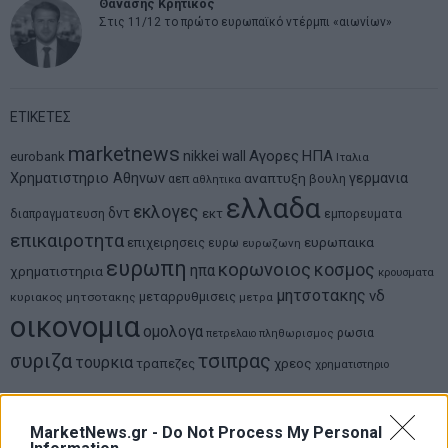
Θανάσης Κρητικός
Στις 11/12 το πρώτο ευρωπαϊκό ντέρμπι «αιωνίων»
ΕΤΙΚΕΤΕΣ
marketnews
Αγορες
ΗΠΑ
nikkei
wall
eurobank
Ιταλια
Χρηματιστηριο Αθηνων
αναπτυξη
γερμανια
αεπ
βουλη
αθλητικα
ελλαδα
εκλογες
δντ
εκτ
διαπραγματευση
εμπορευματα
επικαιροτητα
ευρωπαικα
επιχειρησεις
ευρω
ευρωζωνη
ευρωπη
κορωνοιος
κοσμος
ηπα
χρηματιστηρια
κρουσματα
μητσοτακης
νδ
μεταρρυθμισεις
κυριακος μητσοτακης
μετρα
οικονομια
ομολογα
ρωσια
πετρελαιο
πληθωρισμος
συριζα
τσιπρας
τουρκια
τραπεζες
χρεος
χρηματιστηριο
LATEST FROM BLOG
MarketNews.gr -
Do Not Process My Personal