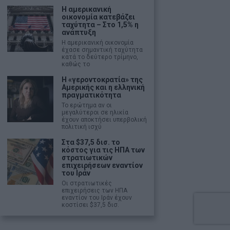
Η αμερικανική
οικονομία κατεβάζει
ταχύτητα – Στο 1,5% η
ανάπτυξη
Η αμερικανική οικονομία
έχασε σημαντική ταχύτητα
κατά το δεύτερο τρίμηνο,
καθώς το
Η «γεροντοκρατία» της
Αμερικής και η ελληνική
πραγματικότητα
Το ερώτημα αν οι
μεγαλύτεροι σε ηλικία
έχουν αποκτήσει υπερβολική
πολιτική ισχύ
Στα $37,5 δισ. το
κόστος για τις ΗΠΑ των
στρατιωτικών
επιχειρήσεων εναντίον
του Ιράν
Οι στρατιωτικές
επιχειρήσεις των ΗΠΑ
εναντίον του Ιράν έχουν
κοστίσει $37,5 δισ.