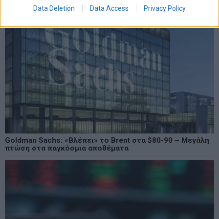
Data Deletion
Data Access
Privacy Policy
Goldman Sachs: «Βλέπει» το Brent στα $80-90 – Μεγάλη
πτώση στα παγκόσμια αποθέματα