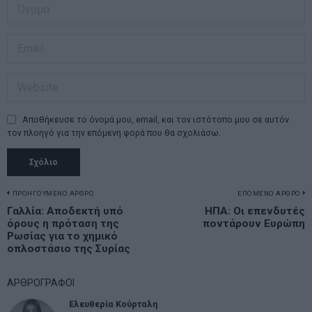
Αποθήκευσε το όνομά μου, email, και τον ιστότοπο μου σε αυτόν
τον πλοηγό για την επόμενη φορά που θα σχολιάσω.
Πλοήγηση
ΠΡΟΗΓΟΥΜΕΝΟ ΑΡΘΡΟ
ΕΠΟΜΕΝΟ ΑΡΘΡΟ
Previous
Γαλλία: Αποδεκτή υπό
ΗΠΑ: Οι επενδυτές
N
άρθρων
όρους η πρόταση της
ποντάρουν Ευρώπη
post:
p
Ρωσίας για το χημικό
οπλοστάσιο της Συρίας
ΑΡΘΡΟΓΡΑΦΟΙ
Ελευθερία Κούρταλη