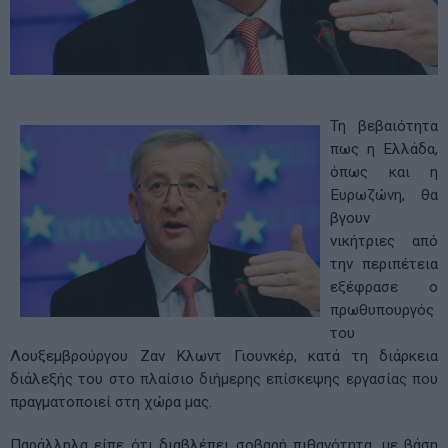
Τη βεβαιότητα
πως η Ελλάδα,
όπως και η
Ευρωζώνη, θα
βγουν
νικήτριες από
την περιπέτεια
εξέφρασε ο
πρωθυπουργός
του
Λουξεμβρούργου Ζαν Κλωντ Γιουνκέρ, κατά τη διάρκεια
διάλεξής του στο πλαίσιο διήμερης επίσκεψης εργασίας που
πραγματοποιεί στη χώρα μας.
Παράλληλα είπε ότι διαβλέπει σοβαρή πιθανότητα, με βάση