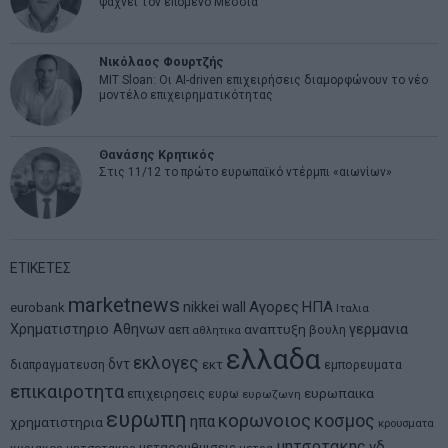
ψάχνει τον επόμενο Μεσσία
Νικόλαος Φουρτζής
MIT Sloan: Οι AI-driven επιχειρήσεις διαμορφώνουν το νέο
μοντέλο επιχειρηματικότητας
Θανάσης Κρητικός
Στις 11/12 το πρώτο ευρωπαϊκό ντέρμπι «αιωνίων»
ΕΤΙΚΕΤΕΣ
marketnews
Αγορες
ΗΠΑ
nikkei
wall
eurobank
Ιταλια
Χρηματιστηριο Αθηνων
αναπτυξη
γερμανια
αεπ
βουλη
αθλητικα
ελλαδα
εκλογες
δντ
εκτ
διαπραγματευση
εμπορευματα
επικαιροτητα
ευρωπαικα
επιχειρησεις
ευρω
ευρωζωνη
ευρωπη
κορωνοιος
κοσμος
ηπα
χρηματιστηρια
κρουσματα
μητσοτακης
νδ
μεταρρυθμισεις
κυριακος μητσοτακης
μετρα