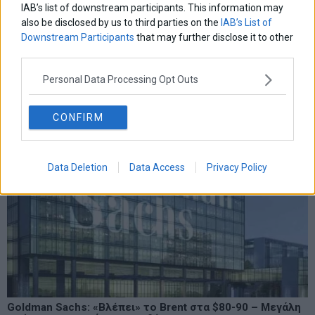
IAB’s list of downstream participants. This information may
also be disclosed by us to third parties on the
IAB’s List of
Downstream Participants
that may further disclose it to other
Χρυσός: Ράλι 6% στην εβδομάδα
third parties.
Personal Data Processing Opt Outs
CONFIRM
Data Deletion
Data Access
Privacy Policy
Goldman Sachs: «Βλέπει» το Brent στα $80-90 – Μεγάλη