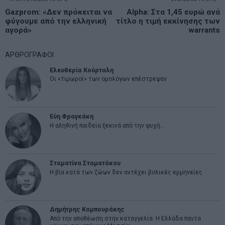
Πλοήγηση
Previous
Gazprom: «Δεν πρόκειται να
Alpha: Στα 1,45 ευρώ ανά
N
άρθρων
φύγουμε από την ελληνική
τίτλο η τιμή εκκίνησης των
post:
p
αγορά»
warrants
ΑΡΘΡΟΓΡΑΦΟΙ
Ελευθερία Κούρταλη
Οι «τιμωροί» των ομολόγων επέστρεψαν
Εύη Φραγκάκη
Η αληθινή παιδεία ξεκινά από την ψυχή…
Σταματίνα Σταματάκου
Η βία κατά των ζώων δεν αντέχει βολικές ερμηνείες
Δημήτρης Καμπουράκης
Από την αποθέωση στην καταγγελία: Η Ελλάδα πάντα