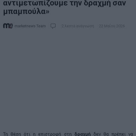
αντιμετωπίζουμε την δραχμή σαν
μπαμπούλα»
marketnews Team
2 λεπτά ανάγνωση
22 Μαΐου 2026
Τη θέση ότι η επιστροφή στη
δραχμή
δεν θα πρέπει να