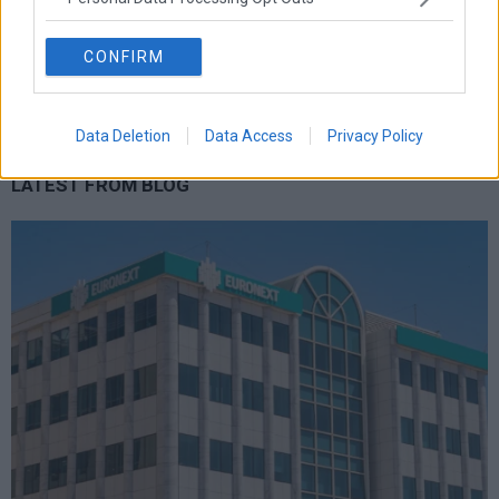
ευρωπη
κορωνοιος
κοσμος
ηπα
χρηματιστηρια
κρουσματα
μητσοτακης
νδ
μεταρρυθμισεις
κυριακος μητσοτακης
μετρα
CONFIRM
οικονομια
ομολογα
ρωσια
πετρελαιο
πληθωρισμος
συριζα
τσιπρας
τουρκια
τραπεζες
χρεος
χρηματιστηριο
Data Deletion
Data Access
Privacy Policy
LATEST FROM BLOG