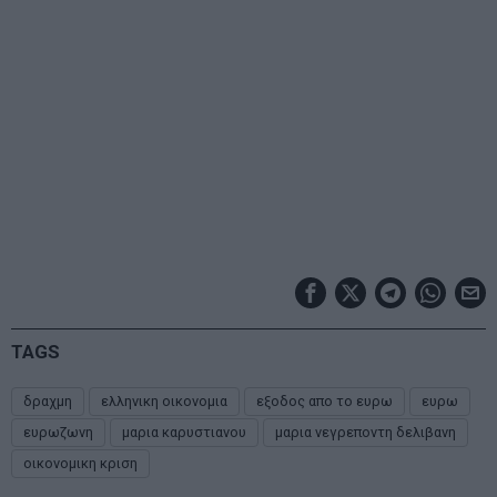
TAGS
δραχμη
ελληνικη οικονομια
εξοδος απο το ευρω
ευρω
ευρωζωνη
μαρια καρυστιανου
μαρια νεγρεποντη δελιβανη
οικονομικη κριση