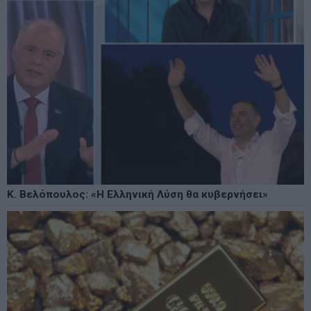
Κ. Βελόπουλος: «Η Ελληνική Λύση θα κυβερνήσει»