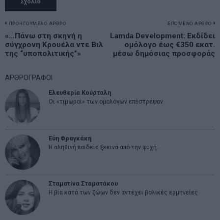
Πλοήγηση
ΠΡΟΗΓΟΥΜΕΝΟ ΑΡΘΡΟ
ΕΠΟΜΕΝΟ ΑΡΘΡΟ
Previous
«…Πάνω στη σκηνή η
Lamda Development: Εκδίδει
N
άρθρων
σύγχρονη Κρουέλα ντε Βιλ
ομόλογο έως €350 εκατ.
post:
p
της “υποπολιτικής”»
μέσω δημόσιας προσφοράς
ΑΡΘΡΟΓΡΑΦΟΙ
Ελευθερία Κούρταλη
Οι «τιμωροί» των ομολόγων επέστρεψαν
Εύη Φραγκάκη
Η αληθινή παιδεία ξεκινά από την ψυχή…
Σταματίνα Σταματάκου
Η βία κατά των ζώων δεν αντέχει βολικές ερμηνείες