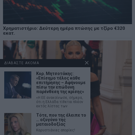
Χρηματιστήριο: Δεύτερη ημέρα πτώσης με τζίρο €320
εκατ.
ΔΙΑΒΑΣΤΕ ΑΚΟΜΑ
Κυρ. Μητσοτάκης:
«Επίσημο τέλος κάθε
επιτήρησης – Αφήνουμε
πίσω την επώδυνη
παρένθεση της κρίσης»
«Η EE ανακοίνωσε, σήμερα,
ότι η Ελλάδα τίθεται πλέον
εκτός λίστας των
Τότε, που της έλειπε το
… οξυγόνο της
ματαιοδοξίας
Καρυστιάνιες απορίες!