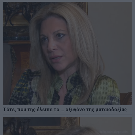
Τότε, που της έλειπε το … οξυγόνο της ματαιοδοξίας