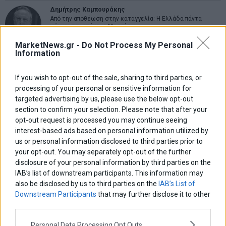
Δημήτρης Καμπουράκης
Από την αποθέωση στην καταγγελία: Η Ελλάδα πάντα
ψάχνει τον επόμενο Μεσσία
MarketNews.gr -
Do Not Process My Personal
Information
Νικόλαος Φουρτζής
MIT Sloan: Οι AI-driven επιχειρήσεις διαμορφώνουν το νέο
μοντέλο επιχειρηματικότητας
If you wish to opt-out of the sale, sharing to third parties, or
processing of your personal or sensitive information for
targeted advertising by us, please use the below opt-out
Θανάσης Κρητικός
section to confirm your selection. Please note that after your
Στις 11/12 το πρώτο ευρωπαϊκό ντέρμπι «αιωνίων»
opt-out request is processed you may continue seeing
interest-based ads based on personal information utilized by
us or personal information disclosed to third parties prior to
your opt-out. You may separately opt-out of the further
ΕΤΙΚΕΤΕΣ
disclosure of your personal information by third parties on the
IAB’s list of downstream participants. This information may
marketnews
Αγορες
ΗΠΑ
nikkei
wall
eurobank
Ιταλια
also be disclosed by us to third parties on the
IAB’s List of
Χρηματιστηριο Αθηνων
αναπτυξη
γερμανια
αεπ
βουλη
αθλητικα
Downstream Participants
that may further disclose it to other
ελλαδα
third parties.
εκλογες
δντ
εκτ
διαπραγματευση
εμπορευματα
επικαιροτητα
ευρωπαικα
επιχειρησεις
ευρω
ευρωζωνη
Personal Data Processing Opt Outs