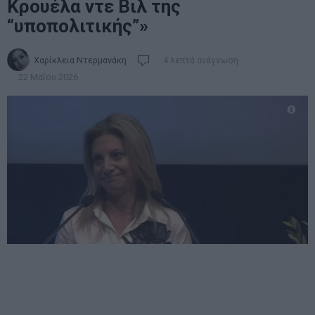
Κρουέλα ντε Βιλ της
“υποπολιτικής”»
Χαρίκλεια Ντερμανάκη
4 λεπτά ανάγνωση
22 Μαΐου 2026