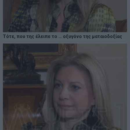
Τότε, που της έλειπε το … οξυγόνο της ματαιοδοξίας