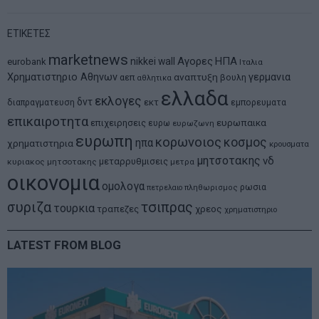
ΕΤΙΚΕΤΕΣ
marketnews
Αγορες
ΗΠΑ
nikkei
wall
eurobank
Ιταλια
Χρηματιστηριο Αθηνων
αναπτυξη
γερμανια
αεπ
βουλη
αθλητικα
ελλαδα
εκλογες
δντ
εκτ
διαπραγματευση
εμπορευματα
επικαιροτητα
ευρωπαικα
επιχειρησεις
ευρω
ευρωζωνη
ευρωπη
κορωνοιος
κοσμος
ηπα
χρηματιστηρια
κρουσματα
μητσοτακης
νδ
μεταρρυθμισεις
κυριακος μητσοτακης
μετρα
οικονομια
ομολογα
ρωσια
πετρελαιο
πληθωρισμος
συριζα
τσιπρας
τουρκια
τραπεζες
χρεος
χρηματιστηριο
LATEST FROM BLOG