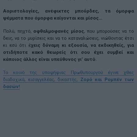
Αοριστολογίες, ανέφικτες μπούρδες, τα όμορφα
ψέμματα που όμορφα καίγονται και μίσος…
Πολύ, πηχτό,
οφθαλμοφανές μίσος
, που μπορούσες να το
δεις, να το μυρίσεις και να το καταναλώσεις, νιώθοντας έτσι
κι εσύ ότι έ
χεις δύναμη κι εξουσία, να εκδικηθείς, για
οτιδήποτε κακό θεωρείς ότι σου έχει συμβεί και
κάποιος άλλος είναι υπεύθυνος γι’ αυτό.
Το κοινό της υποψήφιας Πρωθυπουργού έγινε χθες
διαδοχικά, εισαγγελέας, δικαστής,
Ζορό και Ρομπέν των
δασών!