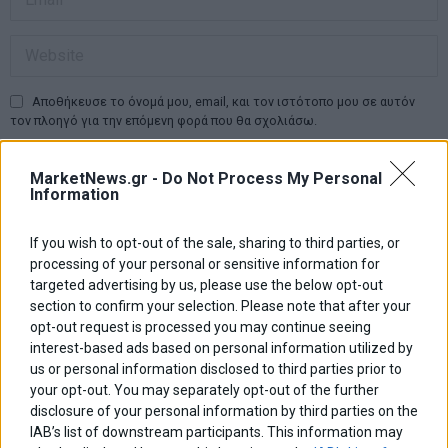
Αποθήκευσε το όνομά μου, email, και τον ιστότοπο μου σε αυτόν
τον πλοηγό για την επόμενη φορά που θα σχολιάσω.
MarketNews.gr -
Do Not Process My Personal
Information
Πλοήγηση
ΠΡΟΗΓΟΥΜΕΝΟ ΑΡΘΡΟ
ΕΠΟΜΕΝΟ ΑΡΘΡΟ
Previous
Απορρίφθηκε με 155
Μ. Νεγρεπόντη – Δελιβάνη:
N
If you wish to opt-out of the sale, sharing to third parties, or
άρθρων
ψήφους η πρόταση ΠΑΣΟΚ
«Μην αντιμετωπίζουμε την
post:
p
processing of your personal or sensitive information for
για Εξεταστική στην
δραχμή σαν μπαμπούλα»
targeted advertising by us, please use the below opt-out
υπόθεση υποκλοπών
section to confirm your selection. Please note that after your
opt-out request is processed you may continue seeing
ΑΡΘΡΟΓΡΑΦΟΙ
interest-based ads based on personal information utilized by
Ελευθερία Κούρταλη
us or personal information disclosed to third parties prior to
Οι «τιμωροί» των ομολόγων επέστρεψαν
your opt-out. You may separately opt-out of the further
disclosure of your personal information by third parties on the
IAB’s list of downstream participants. This information may