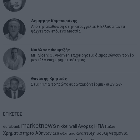
Δημήτρης Καμπουράκης
Από την αποθέωση στην καταγγελία: Η Ελλάδα πάντα
ψάχνει τον επόμενο Μεσσία
Νικόλαος Φουρτζής
MIT Sloan: Οι AI-driven επιχειρήσεις διαμορφώνουν το νέο
μοντέλο επιχειρηματικότητας
Θανάσης Κρητικός
Στις 11/12 το πρώτο ευρωπαϊκό ντέρμπι «αιωνίων»
ΕΤΙΚΕΤΕΣ
marketnews
Αγορες
ΗΠΑ
nikkei
wall
eurobank
Ιταλια
Χρηματιστηριο Αθηνων
αναπτυξη
γερμανια
αεπ
βουλη
αθλητικα