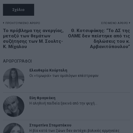
Πλοήγηση
ΠΡΟΗΓΟΥΜΕΝΟ ΑΡΘΡΟ
ΕΠΟΜΕΝΟ ΑΡΘΡΟ
Previous
Το πρόβλημα της ανεργίας,
Θ. Κοτσιφάκης: “Το ΔΣ της
N
άρθρων
μεταξύ των θεμάτων
ΟΛΜΕ δεν πείστηκε από τις
post:
p
συζήτησης των Μ. Σουλτς-
δηλώσεις του κ.
Κ. Μίχαλου
Αρβανιτόπουλου”
ΑΡΘΡΟΓΡΑΦΟΙ
Ελευθερία Κούρταλη
Οι «τιμωροί» των ομολόγων επέστρεψαν
Εύη Φραγκάκη
Η αληθινή παιδεία ξεκινά από την ψυχή…
Σταματίνα Σταματάκου
Η βία κατά των ζώων δεν αντέχει βολικές ερμηνείες