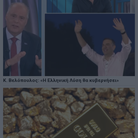
Κ. Βελόπουλος: «Η Ελληνική Λύση θα κυβερνήσει»