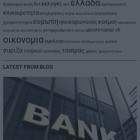
ελλαδα
εκλογες
δντ
εκτ
διαπραγματευση
εμπορευματα
επικαιροτητα
ευρωπαικα
επιχειρησεις
ευρω
ευρωζωνη
ευρωπη
κορωνοιος
κοσμος
ηπα
χρηματιστηρια
κρουσματα
μητσοτακης
νδ
μεταρρυθμισεις
κυριακος μητσοτακης
μετρα
οικονομια
ομολογα
ρωσια
πετρελαιο
πληθωρισμος
συριζα
τσιπρας
τουρκια
τραπεζες
χρεος
χρηματιστηριο
LATEST FROM BLOG