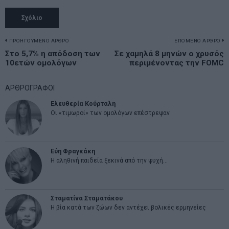
Πλοήγηση
ΠΡΟΗΓΟΥΜΕΝΟ ΑΡΘΡΟ
ΕΠΟΜΕΝΟ ΑΡΘΡΟ
Previous
Στο 5,7% η απόδοση των
Σε χαμηλά 8 μηνών ο χρυσός
N
άρθρων
10ετών ομολόγων
περιμένοντας την FOMC
post:
p
ΑΡΘΡΟΓΡΑΦΟΙ
Ελευθερία Κούρταλη
Οι «τιμωροί» των ομολόγων επέστρεψαν
Εύη Φραγκάκη
Η αληθινή παιδεία ξεκινά από την ψυχή…
Σταματίνα Σταματάκου
Η βία κατά των ζώων δεν αντέχει βολικές ερμηνείες