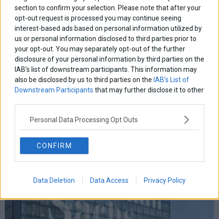
επικαιροτητα
ευρωπαικα
επιχειρησεις
ευρω
ευρωζωνη
section to confirm your selection. Please note that after your
ευρωπη
κορωνοιος
κοσμος
ηπα
opt-out request is processed you may continue seeing
χρηματιστηρια
κρουσματα
interest-based ads based on personal information utilized by
μητσοτακης
νδ
μεταρρυθμισεις
κυριακος μητσοτακης
μετρα
us or personal information disclosed to third parties prior to
οικονομια
ομολογα
ρωσια
your opt-out. You may separately opt-out of the further
πετρελαιο
πληθωρισμος
disclosure of your personal information by third parties on the
συριζα
τσιπρας
τουρκια
τραπεζες
χρεος
χρηματιστηριο
IAB’s list of downstream participants. This information may
also be disclosed by us to third parties on the
IAB’s List of
LATEST FROM BLOG
Downstream Participants
that may further disclose it to other
third parties.
Personal Data Processing Opt Outs
CONFIRM
Data Deletion
Data Access
Privacy Policy