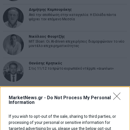
Δημήτρης Καμπουράκης
Από την αποθέωση στην καταγγελία: Η Ελλάδα πάντα
ψάχνει τον επόμενο Μεσσία
Νικόλαος Φουρτζής
MIT Sloan: Οι AI-driven επιχειρήσεις διαμορφώνουν το νέο
μοντέλο επιχειρηματικότητας
Θανάσης Κρητικός
Στις 11/12 το πρώτο ευρωπαϊκό ντέρμπι «αιωνίων»
ΕΤΙΚΕΤΕΣ
MarketNews.gr -
Do Not Process My Personal
Information
marketnews
Αγορες
ΗΠΑ
nikkei
wall
eurobank
Ιταλια
Χρηματιστηριο Αθηνων
αναπτυξη
γερμανια
αεπ
βουλη
αθλητικα
If you wish to opt-out of the sale, sharing to third parties, or
ελλαδα
processing of your personal or sensitive information for
εκλογες
δντ
εκτ
διαπραγματευση
εμπορευματα
targeted advertising by us, please use the below opt-out