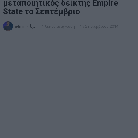
μεταποιητικός δείκτης Empire
State το Σεπτέμβριο
admin
1 λεπτό ανάγνωση
15 Σεπτεμβρίου 2014