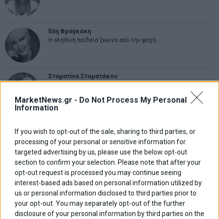
Εύη Φραγκάκη
Η αληθινή παιδεία ξεκινά από την ψυχή…
Σταματίνα Σταματάκου
Η βία κατά των ζώων δεν αντέχει βολικές ερμηνείες
MarketNews.gr -
Do Not Process My Personal
Information
Δημήτρης Καμπουράκης
Από την αποθέωση στην καταγγελία: Η Ελλάδα πάντα
If you wish to opt-out of the sale, sharing to third parties, or
ψάχνει τον επόμενο Μεσσία
processing of your personal or sensitive information for
targeted advertising by us, please use the below opt-out
section to confirm your selection. Please note that after your
Νικόλαος Φουρτζής
opt-out request is processed you may continue seeing
MIT Sloan: Οι AI-driven επιχειρήσεις διαμορφώνουν το νέο
interest-based ads based on personal information utilized by
μοντέλο επιχειρηματικότητας
us or personal information disclosed to third parties prior to
your opt-out. You may separately opt-out of the further
Θανάσης Κρητικός
disclosure of your personal information by third parties on the