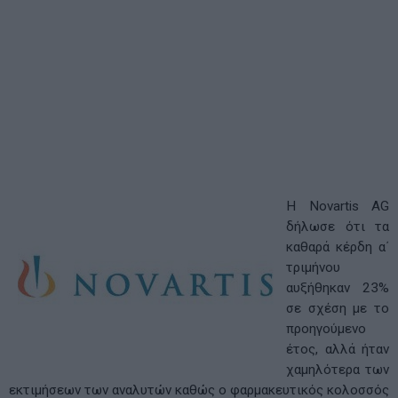
Η Novartis AG
δήλωσε ότι τα
καθαρά κέρδη α΄
τριμήνου
αυξήθηκαν 23%
σε σχέση με το
προηγούμενο
έτος, αλλά ήταν
χαμηλότερα των
εκτιμήσεων των αναλυτών καθώς ο φαρμακευτικός κολοσσός