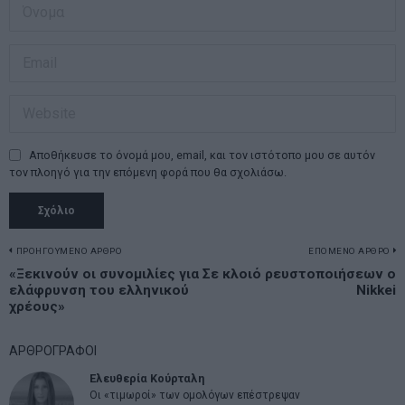
Αποθήκευσε το όνομά μου, email, και τον ιστότοπο μου σε αυτόν
τον πλοηγό για την επόμενη φορά που θα σχολιάσω.
Πλοήγηση
ΠΡΟΗΓΟΥΜΕΝΟ ΑΡΘΡΟ
ΕΠΟΜΕΝΟ ΑΡΘΡΟ
Previous
«Ξεκινούν οι συνομιλίες για
Σε κλοιό ρευστοποιήσεων ο
N
άρθρων
ελάφρυνση του ελληνικού
Nikkei
post:
p
χρέους»
ΑΡΘΡΟΓΡΑΦΟΙ
Ελευθερία Κούρταλη
Οι «τιμωροί» των ομολόγων επέστρεψαν