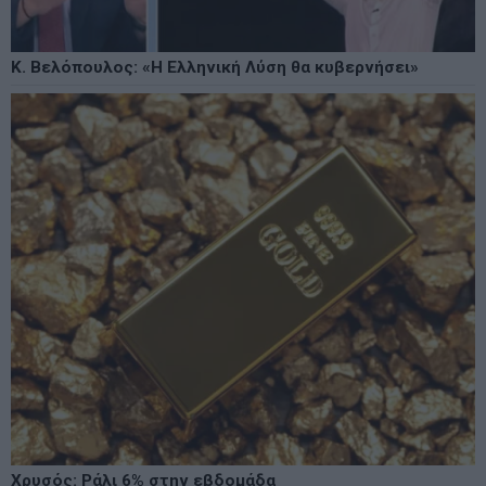
Κ. Βελόπουλος: «Η Ελληνική Λύση θα κυβερνήσει»
Χρυσός: Ράλι 6% στην εβδομάδα