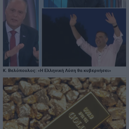
Κ. Βελόπουλος: «Η Ελληνική Λύση θα κυβερνήσει»