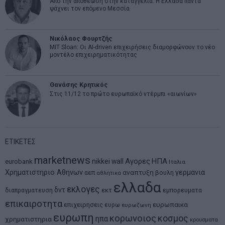
Από την αποθέωση στην καταγγελία: Η Ελλάδα πάντα
ψάχνει τον επόμενο Μεσσία
Νικόλαος Φουρτζής
MIT Sloan: Οι AI-driven επιχειρήσεις διαμορφώνουν το νέο
μοντέλο επιχειρηματικότητας
Θανάσης Κρητικός
Στις 11/12 το πρώτο ευρωπαϊκό ντέρμπι «αιωνίων»
ΕΤΙΚΕΤΕΣ
marketnews
Αγορες
ΗΠΑ
nikkei
wall
eurobank
Ιταλια
Χρηματιστηριο Αθηνων
αναπτυξη
γερμανια
αεπ
βουλη
αθλητικα
ελλαδα
εκλογες
δντ
εκτ
διαπραγματευση
εμπορευματα
επικαιροτητα
ευρωπαικα
επιχειρησεις
ευρω
ευρωζωνη
ευρωπη
κορωνοιος
κοσμος
ηπα
χρηματιστηρια
κρουσματα