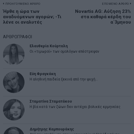
Πλοήγηση
ΠΡΟΗΓΟΥΜΕΝΟ ΑΡΘΡΟ
ΕΠΟΜΕΝΟ ΑΡΘΡΟ
Previous
Ήρθε η ώρα των
Novartis AG: Αύξηση 23%
N
άρθρων
αναδυόμενων αγορών; -Τι
στα καθαρά κέρδη του
post:
p
λένε οι αναλυτές
α΄3μηνου
ΑΡΘΡΟΓΡΑΦΟΙ
Ελευθερία Κούρταλη
Οι «τιμωροί» των ομολόγων επέστρεψαν
Εύη Φραγκάκη
Η αληθινή παιδεία ξεκινά από την ψυχή…
Σταματίνα Σταματάκου
Η βία κατά των ζώων δεν αντέχει βολικές ερμηνείες
Δημήτρης Καμπουράκης