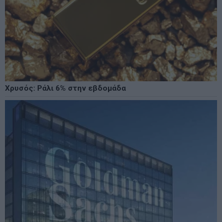
Χρυσός: Ράλι 6% στην εβδομάδα