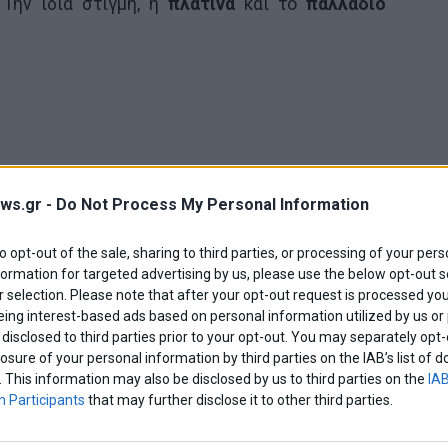
 Την ίδια στιγμή, η
πλατίνα
και το
παλλάδιο
ws.gr -
Do Not Process My Personal Information
to opt-out of the sale, sharing to third parties, or processing of your pers
formation for targeted advertising by us, please use the below opt-out s
 selection. Please note that after your opt-out request is processed y
eing interest-based ads based on personal information utilized by us or
disclosed to third parties prior to your opt-out. You may separately opt-
losure of your personal information by third parties on the IAB’s list o
. This information may also be disclosed by us to third parties on the
IAB
ίου παίζει κρίσιμο ρόλο. Ο δείκτης
Bloomberg
 Participants
that may further disclose it to other third parties.
0,1%
. Στην προηγούμενη συνεδρίαση είχε χάσει