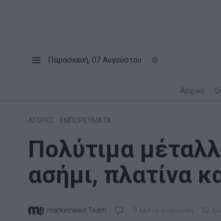
Παρασκευή, 07 Αυγούστου
Αρχική
Ο
ΑΓΟΡΕΣ
·
ΕΜΠΟΡΕΥΜΑΤΑ
Πολύτιμα μέταλλα
ασήμι, πλατίνα κ
marketnews Team
3 λεπτά ανάγνωση
12 Ιο