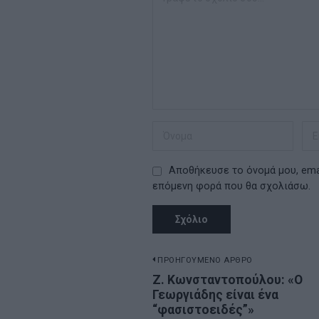
Αποθήκευσε το όνομά μου, emai
επόμενη φορά που θα σχολιάσω.
Πλοήγηση
ΠΡΟΗΓΟΥΜΕΝΟ ΑΡΘΡΟ
Previous
Ζ. Κωνσταντοπούλου: «Ο
άρθρων
Γεωργιάδης είναι ένα
post:
“φασιστοειδές”»