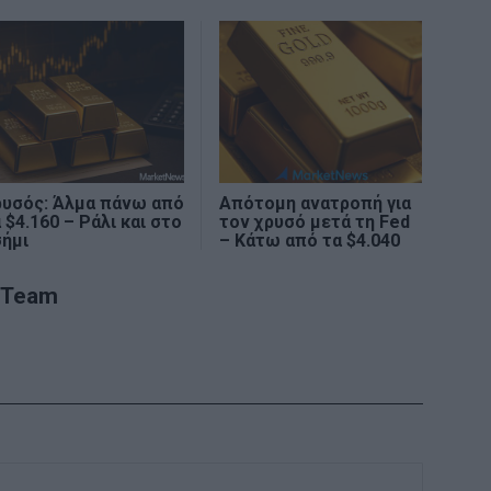
ρυσός: Άλμα πάνω από
Απότομη ανατροπή για
 $4.160 – Ράλι και στο
τον χρυσό μετά τη Fed
σήμι
– Κάτω από τα $4.040
 Team