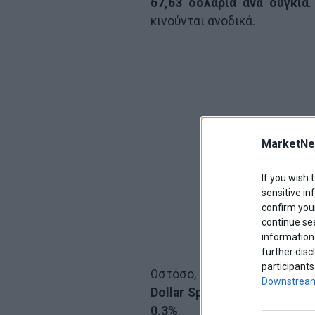
67,63 δολάρια ανά ουγκιά
.
κινούνται ανοδικά.
MarketNe
If you wish 
sensitive in
confirm your
continue se
information 
further disc
participants
Ωστόσο, η πορεία του δολαρ
Downstream
Dollar Spot
ανεβαίνει κατά
0,3%
.