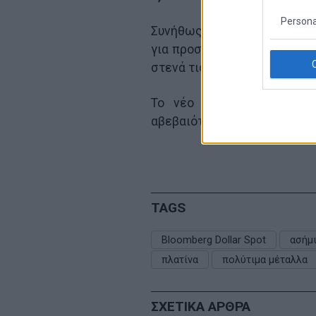
Persona
Συνήθως, ένα ισχυρότερο δολ
για προστασία κρατά τις τιμ
στενά τις επόμενες κινήσεις
Το νέο ράλι δείχνει ότ
αβεβαιότητα συνεχιστεί, οι 
TAGS
Bloomberg Dollar Spot
ασήμ
πλατίνα
πολύτιμα μέταλλα
ΣΧΕΤΙΚΑ ΑΡΘΡΑ