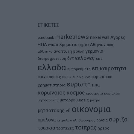
ΕΤΙΚΕΤΕΣ
marketnews
Αγορες
nikkei
wall
eurobank
ΗΠΑ
Χρηματιστηριο Αθηνων
αεπ
Ιταλια
αναπτυξη
γερμανια
βουλη
αθλητικα
εκλογες
δντ
εκτ
διαπραγματευση
ελλαδα
επικαιροτητα
εμπορευματα
ευρωπαικα
επιχειρησεις
ευρω
ευρωζωνη
ευρωπη
ηπα
χρηματιστηρια
κορωνοιος
κοσμος
κρουσματα
κυριακος
μεταρρυθμισεις
μητσοτακης
μετρα
οικονομια
μητσοτακης
νδ
συριζα
ομολογα
ρωσια
πετρελαιο
πληθωρισμος
τσιπρας
τουρκια
τραπεζες
χρεος