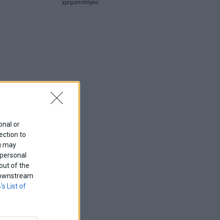
χρηματιστηριο
onal or
ection to
ou may
 personal
out of the
f downstream
’s List of