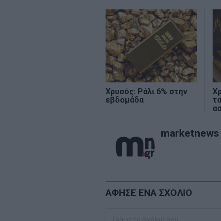
Χρυσός: Ράλι 6% στην
Χ
εβδομάδα
τα
α
marketnews
ΑΦΗΣΕ ΕΝΑ ΣΧΟΛΙΟ