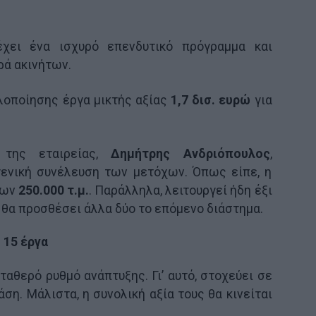
χει ένα ισχυρό επενδυτικό πρόγραμμα και
ρά ακινήτων.
υλοποίησης έργα μικτής αξίας
1,7 δισ. ευρώ
για
 της εταιρείας,
Δημήτρης Ανδριόπουλος
,
γενική συνέλευση των μετόχων. Όπως είπε, η
των
250.000 τ.μ.
. Παράλληλα, λειτουργεί ήδη έξι
 θα προσθέσει άλλα δύο το επόμενο διάστημα.
 15 έργα
ταθερό ρυθμό ανάπτυξης. Γι’ αυτό, στοχεύει σε
ση. Μάλιστα, η συνολική αξία τους θα κινείται