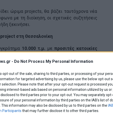
δίδει ώριμα projects, θα βάζει ταυτόχρονα νέα
φωνα με τη διοίκηση, οι σχετικές συζητήσεις
ήδη ξεκινήσει.
 project στη Θεσσαλονίκη
συγκρότημα
10.000 τ.μ.
με
προσιτές κατοικίες
Πέτρου Ράλλη
. Η εταιρεία συζητά με ιδιοκτήτες
 το project προχωρά σε πιο ώριμη φάση.
ws.gr -
Do Not Process My Personal Information
ζει ακόμη ένα σημαντικό ακίνητο στη δυτική
to opt-out of the sale, sharing to third parties, or processing of your pers
formation for targeted advertising by us, please use the below opt-out s
το βρίσκεται κοντά στο νέο
Μουσείο
 selection. Please note that after your opt-out request is processed y
b 26
. Σύμφωνα με τον σχεδιασμό, θα αποκτήσει
eing interest-based ads based on personal information utilized by us or
 καταστήματα.
disclosed to third parties prior to your opt-out. You may separately opt-
losure of your personal information by third parties on the IAB’s list o
. This information may also be disclosed by us to third parties on the
IAB
 Participants
that may further disclose it to other third parties.