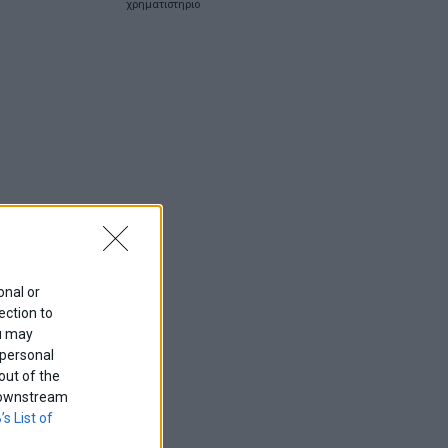
χρηματιστηριο
onal or
ection to
ou may
 personal
out of the
f downstream
’s List of