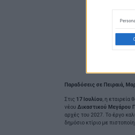
Persona
Παραδόσεις σε Πειραιά, Μα
Στις
17 Ιουλίου
, η εταιρεία
νέου
Δικαστικού Μεγάρου Π
αρχές του 2027. Το έργο κα
δημόσιο κτίριο με πιστοποί