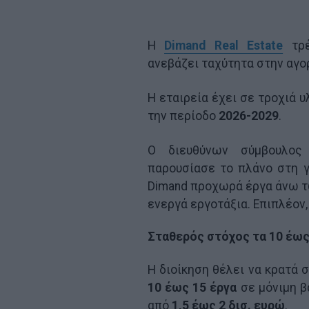
Η
Dimand Real Estate
τρέ
ανεβάζει ταχύτητα στην αγο
Η εταιρεία έχει σε τροχιά 
την περίοδο
2026-2029
.
Ο διευθύνων σύμβουλος
παρουσίασε το πλάνο στη 
Dimand προχωρά έργα άνω 
ενεργά εργοτάξια. Επιπλέον,
Σταθερός στόχος τα 10 έως
Η διοίκηση θέλει να κρατά σ
10 έως 15 έργα
σε μόνιμη βά
από
1,5 έως 2 δισ. ευρώ
.