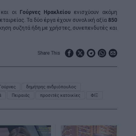
και οι
Γούρνες Ηρακλείου
ενισχύουν ακόμη
 εταιρείας. Τα δύο έργα έχουν συνολική αξία
850
οίκηση συζητά ήδη με χρήστες, συνεπενδυτές και
Share This
Γούρνες
δημήτρης ανδριόπουλος
ά
Πειραιάς
προσιτές κατοικίες
ΦΙΞ