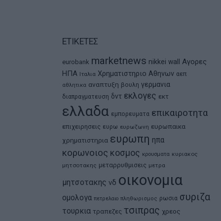
ΕΤΙΚΕΤΕΣ
marketnews
Αγορες
nikkei
wall
eurobank
ΗΠΑ
Χρηματιστηριο Αθηνων
αεπ
Ιταλια
αναπτυξη
γερμανια
βουλη
αθλητικα
εκλογες
δντ
εκτ
διαπραγματευση
ελλαδα
επικαιροτητα
εμπορευματα
ευρωπαικα
επιχειρησεις
ευρω
ευρωζωνη
ευρωπη
ηπα
χρηματιστηρια
κορωνοιος
κοσμος
κρουσματα
κυριακος
μεταρρυθμισεις
μητσοτακης
μετρα
οικονομια
μητσοτακης
νδ
συριζα
ομολογα
ρωσια
πετρελαιο
πληθωρισμος
τσιπρας
τουρκια
τραπεζες
χρεος