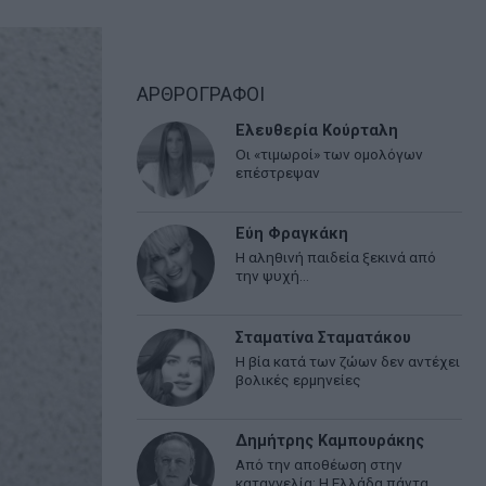
ΑΡΘΡΟΓΡΑΦΟΙ
Ελευθερία Κούρταλη
Οι «τιμωροί» των ομολόγων
επέστρεψαν
Εύη Φραγκάκη
Η αληθινή παιδεία ξεκινά από
την ψυχή…
Σταματίνα Σταματάκου
Η βία κατά των ζώων δεν αντέχει
βολικές ερμηνείες
Δημήτρης Καμπουράκης
Από την αποθέωση στην
καταγγελία: Η Ελλάδα πάντα