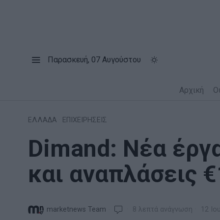
Παρασκευή, 07 Αυγούστου
Αρχική
Ο
ΕΛΛΑΔΑ
·
ΕΠΙΧΕΙΡΗΣΕΙΣ
Dimand: Νέα έργα
και αναπλάσεις €1
marketnews Team
8 λεπτά ανάγνωση
12 Ιο