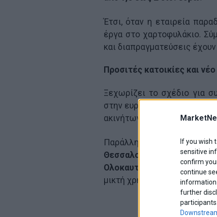
Έτσι, όταν η εταιρεία παρα
έργα στο χαρτοφυλάκιο. Σύμ
και διαπραγματεύσεις έχουν 
Προσιτές κατοικίες και νέο
Ξεχωρίζει το σχέδιο για 
στην ευρύτερη περιοχή της
ακινήτων και τράπεζες. Άρα,
MarketNe
Παράλληλα, η Dimand εξετά
If you wish 
sensitive in
Θεσσαλονίκη
. Το ακίνη
confirm your
Ολοκαυτώματος
και στο
Hu
continue se
μικτή χρήση με γραφεία και
information 
further disc
participants
Downstream