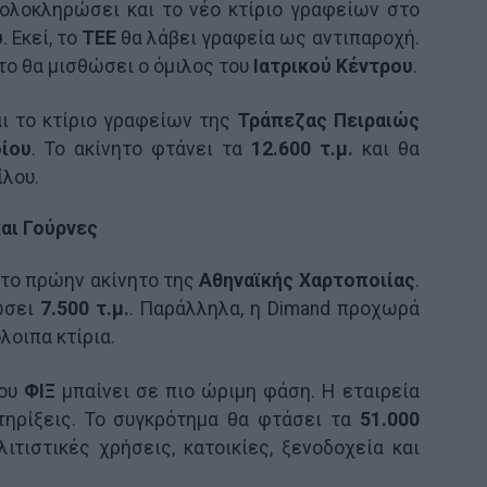
 ολοκληρώσει και το νέο κτίριο γραφείων στο
ύ
. Εκεί, το
ΤΕΕ
θα λάβει γραφεία ως αντιπαροχή.
το θα μισθώσει ο όμιλος του
Ιατρικού Κέντρου
.
αι το κτίριο γραφείων της
Τράπεζας Πειραιώς
ίου
. Το ακίνητο φτάνει τα
12.600 τ.μ.
και θα
ίλου.
αι Γούρνες
 το πρώην ακίνητο της
Αθηναϊκής Χαρτοποιίας
.
ώσει
7.500 τ.μ.
. Παράλληλα, η Dimand προχωρά
λοιπα κτίρια.
του
ΦΙΞ
μπαίνει σε πιο ώριμη φάση. Η εταιρεία
τηρίξεις. Το συγκρότημα θα φτάσει τα
51.000
ιτιστικές χρήσεις, κατοικίες, ξενοδοχεία και