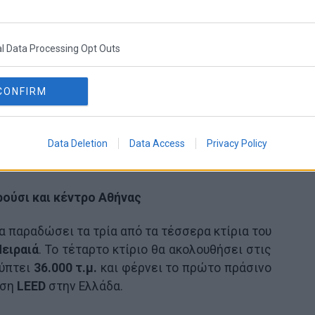
l Data Processing Opt Outs
CONFIRM
Data Deletion
Data Access
Privacy Policy
ρούσι και κέντρο Αθήνας
 θα παραδώσει τα τρία από τα τέσσερα κτίρια του
ειραιά
. Το τέταρτο κτίριο θα ακολουθήσει στις
λύπτει
36.000 τ.μ.
και φέρνει το πρώτο πράσινο
ηση
LEED
στην Ελλάδα.