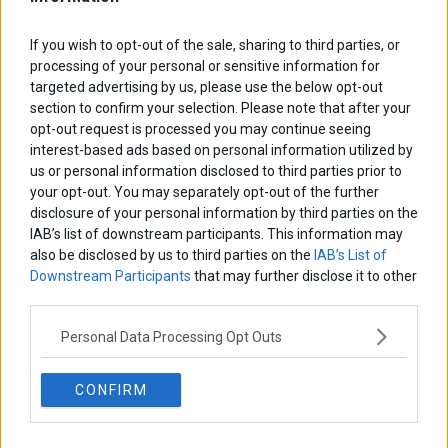
μπορούν να μεταμορφώσουν την Αθήνα»
Στο επίκεντρο του 4ου Real Estate Conference του Capital.gr και
If you wish to opt-out of the sale, sharing to third parties, or
του Forbes βρέθηκαν οι προοπτικές ανάπτυξης του Ελαιώνα, οι
processing of your personal or sensitive information for
μεγάλες αστικές αναπλάσεις και το μέλλον της Αθήνας ως
targeted advertising by us, please use the below opt-out
επενδυτικού προορισμού, κατά τη συζήτηση του επικεφαλής
της DIMAND, Δημήτρης Ανδριόπουλος, με
section to confirm your selection. Please note that after your
opt-out request is processed you may continue seeing
21 Μαΐου 2026
Ελλάδα
·
Επιχειρήσεις
interest-based ads based on personal information utilized by
us or personal information disclosed to third parties prior to
your opt-out. You may separately opt-out of the further
disclosure of your personal information by third parties on the
IAB’s list of downstream participants. This information may
also be disclosed by us to third parties on the
IAB’s List of
Downstream Participants
that may further disclose it to other
third parties.
Personal Data Processing Opt Outs
CONFIRM