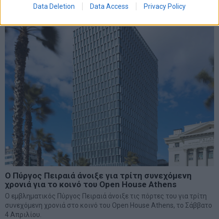
Data Deletion
Data Access
Privacy Policy
Ο Πύργος Πειραιά άνοιξε για τρίτη συνεχόμενη
χρονιά για το κοινό του Open House Athens
Ο εμβληματικός Πύργος Πειραιά άνοιξε τις πόρτες του για τρίτη
συνεχόμενη χρονιά στο κοινό του Open House Athens, το Σάββατο
4 Απριλίου.