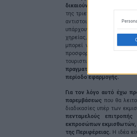
δικαιούνται επιστροφή ενό
της τριετούς διάρκειας τω
αντιστοιχούν σε αυτή την 
Persona
υπάρχουν αναπόφευκτα πε
χηρείας, εγκυμοσύνης ή ο
μπορεί να προκαλέσει κοι
προσφοράς κατοικιών και 
τουριστικές περιοχές,
πραγματικότητας ενδέχετα
περίοδο εφαρμογής.
Για τον λόγο αυτό έχω πρ
παρεμβάσεως
που θα λειτο
διαδικασίες υπέρ των εκμι
πενταμελούς επιτροπής
εκπροσώπων εκμισθωτών, ε
της Περιφέρειας.
Η ιδέα εί