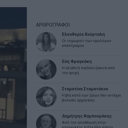
ΑΡΘΡΟΓΡΑΦΟΙ
Ελευθερία Κούρταλη
Οι «τιμωροί» των ομολόγων
επέστρεψαν
Εύη Φραγκάκη
Η αληθινή παιδεία ξεκινά από
την ψυχή…
Σταματίνα Σταματάκου
Η βία κατά των ζώων δεν αντέχει
βολικές ερμηνείες
Δημήτρης Καμπουράκης
Από την αποθέωση στην
καταγγελία: Η Ελλάδα πάντα