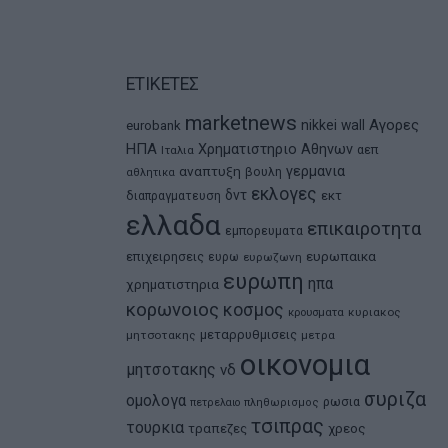
ΕΤΙΚΕΤΕΣ
marketnews
Αγορες
nikkei
wall
eurobank
ΗΠΑ
Χρηματιστηριο Αθηνων
αεπ
Ιταλια
αναπτυξη
γερμανια
βουλη
αθλητικα
εκλογες
δντ
εκτ
διαπραγματευση
ελλαδα
επικαιροτητα
εμπορευματα
ευρωπαικα
επιχειρησεις
ευρω
ευρωζωνη
ευρωπη
ηπα
χρηματιστηρια
κορωνοιος
κοσμος
κρουσματα
κυριακος
μεταρρυθμισεις
μητσοτακης
μετρα
οικονομια
μητσοτακης
νδ
συριζα
ομολογα
ρωσια
πετρελαιο
πληθωρισμος
τσιπρας
τουρκια
τραπεζες
χρεος