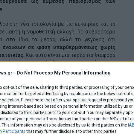
ιτουργούσε ως έμμεσος περιορισμός των
ν.
ύ στη νέα τοπολογία με τις ευκαιρίες και τα
σει αυτή η νομοθετική αλλαγή. Το σοβαρότερο
 στο ίδιο το μέτρο, αλλά το γεγονός ότι
 ενοικίων σε φάση υπερθερμάνσεως χωρίς
κατοικίας
. Και αυτό είναι μια τεράστια διαφορά
 τεράστιο κοινωνικό ζήτημα εν τω γεννάσθαι.
ws.gr -
Do Not Process My Personal Information
ό τις ελάχιστες χώρες της Ευρωπαϊκής Ένωσης
τική προστασία ή κοινωνική κατοικία για
to opt-out of the sale, sharing to third parties, or processing of your pers
, με αυτή τη ρύθμιση το κράτος καταργεί μια
formation for targeted advertising by us, please use the below opt-out s
 selection. Please note that after your opt-out request is processed y
φή προστασίας των ενοικιαστών, έστω και για
eing interest-based ads based on personal information utilized by us or
προσφέρει εναλλακτικό μηχανισμό ασφαλείας.
disclosed to third parties prior to your opt-out. You may separately opt-
losure of your personal information by third parties on the IAB’s list o
φέστερο αν ληφθεί υπόψη ότι
περίπου ένα
. This information may also be disclosed by us to third parties on the
IAB
ές θεωρούνται οικονομικά ευάλωτοι και
 Participants
that may further disclose it to other third parties.