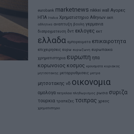
marketnews
Αγορες
nikkei
wall
eurobank
ΗΠΑ
Χρηματιστηριο Αθηνων
αεπ
Ιταλια
αναπτυξη
γερμανια
βουλη
αθλητικα
εκλογες
δντ
εκτ
διαπραγματευση
ελλαδα
επικαιροτητα
εμπορευματα
ευρωπαικα
επιχειρησεις
ευρω
ευρωζωνη
ευρωπη
ηπα
χρηματιστηρια
κορωνοιος
κοσμος
κρουσματα
κυριακος
μεταρρυθμισεις
μητσοτακης
μετρα
οικονομια
μητσοτακης
νδ
συριζα
ομολογα
ρωσια
πετρελαιο
πληθωρισμος
τσιπρας
τουρκια
τραπεζες
χρεος
χρηματιστηριο