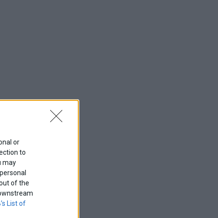
onal or
ection to
ou may
 personal
out of the
f downstream
’s List of