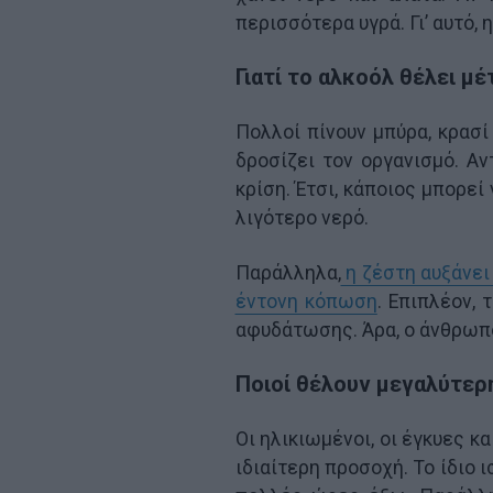
περισσότερα υγρά. Γι’ αυτό,
Γιατί το αλκοόλ θέλει μ
Πολλοί πίνουν μπύρα, κρασί
δροσίζει τον οργανισμό. Αν
κρίση. Έτσι, κάποιος μπορεί
λιγότερο νερό.
Παράλληλα,
η ζέστη αυξάνει 
έντονη κόπωση
. Επιπλέον,
αφυδάτωσης. Άρα, ο άνθρωπο
Ποιοί θέλουν μεγαλύτερ
Οι ηλικιωμένοι, οι έγκυες κ
ιδιαίτερη προσοχή. Το ίδιο 