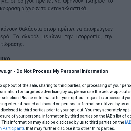
λα, οι οδηγοί πρέπει να αφήνουν πλήρως το
 κούραση ρίχνουν τα αντανακλαστικά.
ή κάνουν θαλάσσια σπορ πρέπει να αποφεύγουν
ερό. Το αλκοόλ μειώνει την ισορροπία, την
ντίδρασης.
δυνο
ws.gr -
Do Not Process My Personal Information
όνα: νερό, σκιά και μέτρο. Για κάθε ποτό, καλό
ι νερό. Παράλληλα, το φαγητό βοηθά το σώμα να
to opt-out of the sale, sharing to third parties, or processing of your pers
, το ποτό με άδειο στομάχι φέρνει πιο γρήγορα
formation for targeted advertising by us, please use the below opt-out s
 selection. Please note that after your opt-out request is processed y
eing interest-based ads based on personal information utilized by us or
disclosed to third parties prior to your opt-out. You may separately opt-
άζουμε αλκοόλ στο πρόγραμμα τις ώρες με τη
losure of your personal information by third parties on the IAB’s list o
ον, το καπέλο, η σκιά και τα ελαφριά ρούχα
. This information may also be disclosed by us to third parties on the
IAB
, το σώμα κρατά καλύτερη ισορροπία.
 Participants
that may further disclose it to other third parties.