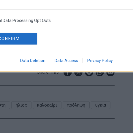
 ζάλη, σύγχυση, ναυτία, γρήγορο σφυγμό ή
άμεσα σε δροσερό χώρο. Παράλληλα, πρέπει να
l Data Processing Opt Outs
ές. Αν τα συμπτώματα επιμείνουν, πρέπει να
CONFIRM
ν θέλει υπερβολές. Με νερό, σκιά και μέτρο,
ντικά τους κινδύνους.
Data Deletion
Data Access
Privacy Policy
Share This
στη
ήλιος
καλοκαίρι
πρόληψη
υγεία