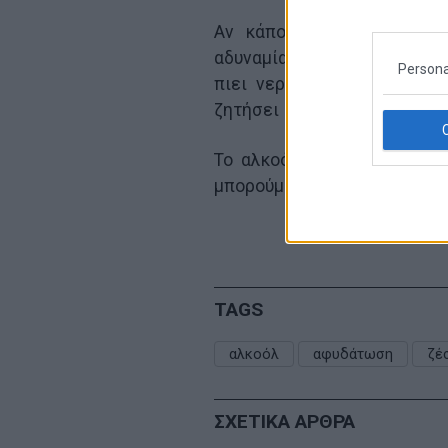
Αν κάποιος νιώσει έντονη
αδυναμία, πρέπει να πάει 
Persona
πιει νερό σε μικρές γουλι
ζητήσει ιατρική βοήθεια.
Το αλκοόλ το καλοκαίρι δε
μπορούμε να μειώσουμε σημα
TAGS
αλκοόλ
αφυδάτωση
ζέ
ΣΧΕΤΙΚΑ ΑΡΘΡΑ