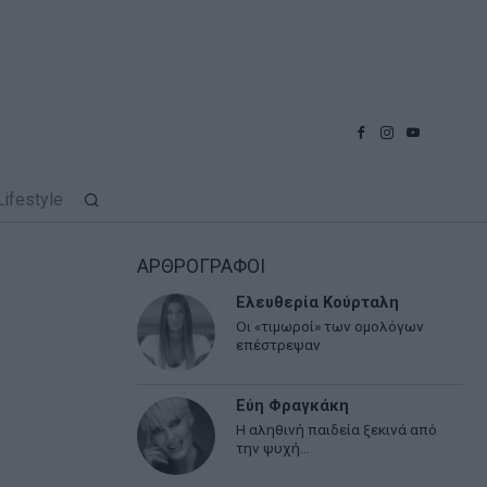
Lifestyle
ΑΡΘΡΟΓΡΑΦΟΙ
Ελευθερία Κούρταλη
Οι «τιμωροί» των ομολόγων
επέστρεψαν
Εύη Φραγκάκη
Η αληθινή παιδεία ξεκινά από
την ψυχή…